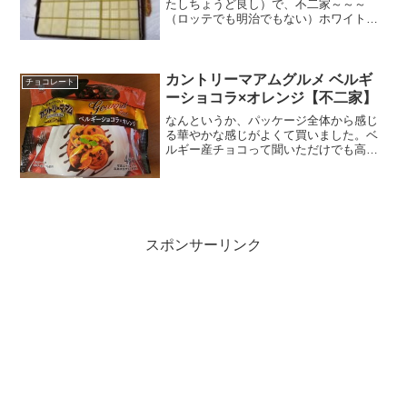
たしちょうど良し）で、不二家～～～
（ロッテでも明治でもない）ホワイトチ
ョコと思ったら3種類あるし！ファンティ
ーヌ、バニラ、プレミアムん？バニラ、
チョコ、いちごならわかるが、この組み
合わせは何なんだ？まっ...
カントリーマアムグルメ ベルギ
チョコレート
ーショコラ×オレンジ【不二家】
なんというか、パッケージ全体から感じ
る華やかな感じがよくて買いました。ベ
ルギー産チョコって聞いただけでも高級
という感じ。それが１６％1枚で５１キロ
だから全部で4枚なので、２０４キロ。カ
ロリー高め原材料名のチョコレートチッ
プにオレンジピールが...
スポンサーリンク