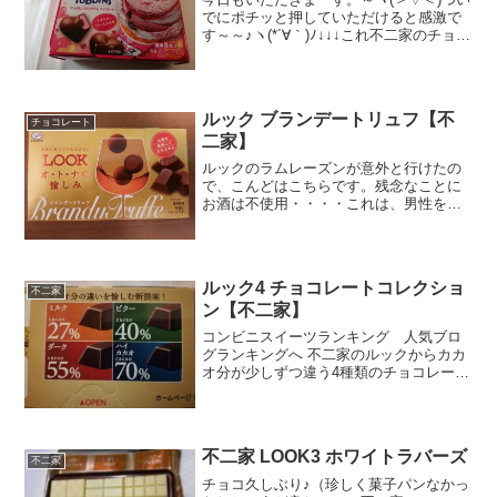
でにポチッと押していただけると感激で
す～～♪ヽ(*´∀｀)ﾉ↓↓↓これ不二家のチョコ
レートです。いわれてみると不二家らし
いピンク基調のカラフルなパッケージ。
ラブポーションサーティーワン知ってる
方なら試...
ルック ブランデートリュフ【不
チョコレート
二家】
ルックのラムレーズンが意外と行けたの
で、こんどはこちらです。残念なことに
お酒は不使用・・・・これは、男性を敵
に回しても女性に食べてほしいってこと
か・・いや、ブランデーだと女性が食べ
たくても食べにくい（ちょっと遠慮しが
ち）のを背中を押す意味で...
ルック4 チョコレートコレクショ
不二家
ン【不二家】
コンビニスイーツランキング 人気ブロ
グランキングへ 不二家のルックからカカ
オ分が少しずつ違う4種類のチョコレート
がセットになった新商品が発売されまし
た。不二家によるとミルク
cacao27%・・・カカオとミルクのバラン
スを追及したマイルドな味...
不二家 LOOK3 ホワイトラバーズ
不二家
チョコ久しぶり♪（珍しく菓子パンなかっ