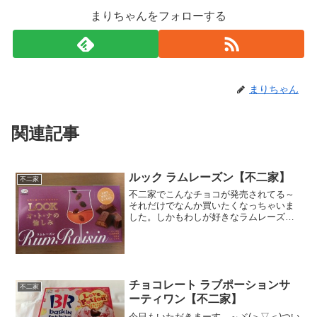
まりちゃんをフォローする
まりちゃん
関連記事
ルック ラムレーズン【不二家】
不二家
不二家でこんなチョコが発売されてる～
それだけでなんか買いたくなっちゃいま
した。しかもわしが好きなラムレーズン♪
迷わずゲットですヾ(>▽<)これはお子ち
ゃまじゃなくて、大人向けってことです
ね。息子はダメなのか？いやお酒入って
ないｗうーん。私的...
チョコレート ラブポーションサ
不二家
ーティワン【不二家】
今日もいただきまーす。～ヾ(＞▽＜)つい