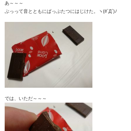
あ～～～
ぶっって音とともにぱっぷたつにはじけた。ヽ(#`Д´)ﾉ
では、いただ～～～