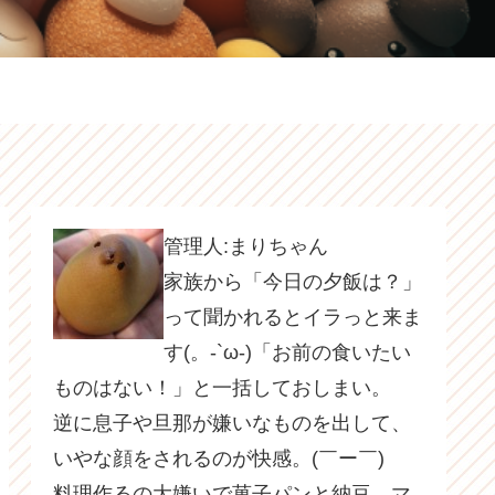
管理人:まりちゃん
家族から「今日の夕飯は？」
って聞かれるとイラっと来ま
す(。-`ω-)「お前の食いたい
ものはない！」と一括しておしまい。
逆に息子や旦那が嫌いなものを出して、
いやな顔をされるのが快感。(￣ー￣)
料理作るの大嫌いで菓子パンと納豆、マ