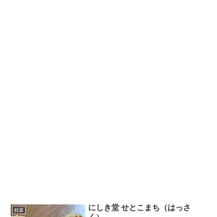
にしき堂 せとこまち（はっさ
銘菓