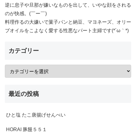
逆に息子や旦那が嫌いなものを出して、いやな顔をされる
のが快感。(￣ー￣)
料理作るの大嫌いで菓子パンと納豆、マヨネーズ、オリー
ブオイルをこよなく愛する性悪なパート主婦です(*´ω｀*)
カテゴリー
最近の投稿
ひと塩 たこ唐揚げせんべい
HORAI 豚饅５５１