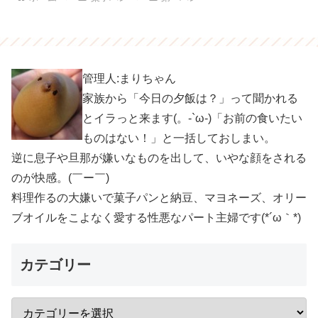
管理人:まりちゃん
家族から「今日の夕飯は？」って聞かれる
とイラっと来ます(。-`ω-)「お前の食いたい
ものはない！」と一括しておしまい。
逆に息子や旦那が嫌いなものを出して、いやな顔をされる
のが快感。(￣ー￣)
料理作るの大嫌いで菓子パンと納豆、マヨネーズ、オリー
ブオイルをこよなく愛する性悪なパート主婦です(*´ω｀*)
カテゴリー