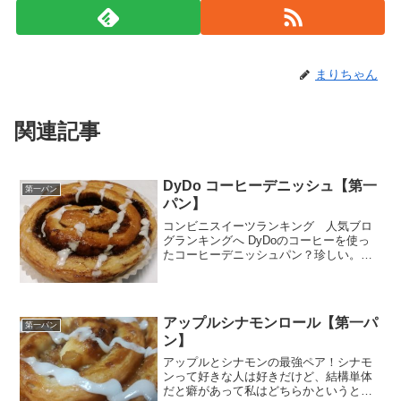
まりちゃん
関連記事
DyDo コーヒーデニッシュ【第一
第一パン
パン】
コンビニスイーツランキング 人気ブロ
グランキングへ DyDoのコーヒーを使っ
たコーヒーデニッシュパン？珍しい。し
っかりとした生地を見て、食べたくなっ
ちゃいましたぁ。～(´▽`*)食べた感想はど
うだったの？という気の早い読者さん
（私みたいなｗ...
アップルシナモンロール【第一パ
第一パン
ン】
アップルとシナモンの最強ペア！シナモ
ンって好きな人は好きだけど、結構単体
だと癖があって私はどちらかというと苦