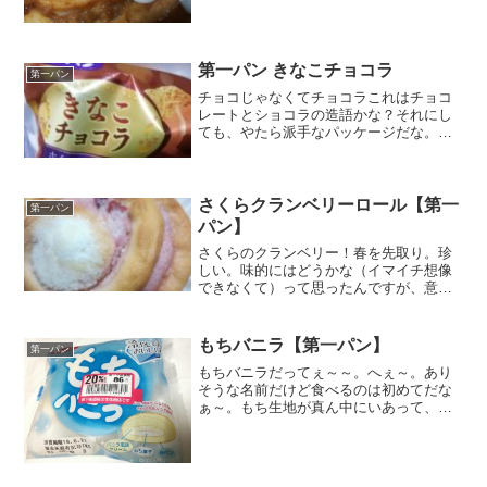
手。でも、それがアップルとセットにな
るとなんとも魅力的なアイテムに変わる
のが不思議。ある意味チョコミントと似
ているなぁ～～しかも第一...
第一パン きなこチョコラ
第一パン
チョコじゃなくてチョコラこれはチョコ
レートとショコラの造語かな？それにし
ても、やたら派手なパッケージだな。私
の勝手なイメージだと名古屋っぽいかも
Ｗ食感シャリシャリ。これ好み。カロリ
ー糖質高し。コテでがっつり周囲を塗り
固めたような外見。アーモ...
さくらクランベリーロール【第一
第一パン
パン】
さくらのクランベリー！春を先取り。珍
しい。味的にはどうかな（イマイチ想像
できなくて）って思ったんですが、意外
に正解でした。春真っ只中よりか、春が
ちょっとまだ先かなぁと言う今の時期
に、春を予感させてくれる爽やかな菓子
もちバニラ【第一パン】
第一パン
パンです。開封すると、生地...
もちバニラだってぇ～～。へぇ～。あり
そうな名前だけど食べるのは初めてだな
ぁ～。もち生地が真ん中にいあって、そ
のまわりをバニラクリームが優しく包
む。さらに外側がっもっちりしろパン。
栄養成分原材料名なるほど。求肥が入っ
てるのね。もちの正体はこれ...