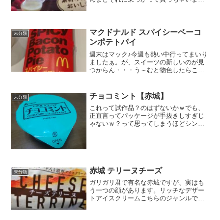
た。素材本来ってなんか好き。本来じゃ
ない⇒人口、無理やり、強引とかいちご
好き寄ってらっしゃい。今気づいたが、
このモウのパッケージって...
マクドナルド スパイシーベーコ
未分類
ンポテトパイ
週末はマック♪今週も熱い中行ってまいり
ましたぁ。が、スイーツの新しいのが見
つからん・・・う～むと物色したらこれ
見つけちゃいました。スパイシーベーコ
ンポテトパイ暑いときには辛い物という
わけでアイスなコーヒーとセットで夏だ
チョコミント【赤城】
未分類
けにただ、パッケージが...
これって試作品？のはずないかｗでも、
正直言ってパッケージが手抜きしすぎじ
ゃないｗ？って思ってしまうほどシンプ
ルなパッケージ。でもミントアイスって
いうのは視覚的にもばっちりわかる。チ
ョコはわからんがｗそして、販売してる
のが赤城だと知って二度び...
赤城 テリーヌチーズ
未分類
ガリガリ君で有名な赤城ですが、実はも
う一つの顔があります。リッチなデザー
トアイスクリームこちらのジャンルで外
しちゃってると、ガリガリ君で辞めとい
たほうがよかったのにって思っちゃいま