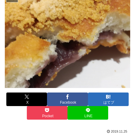
X
Facebook
はてブ
Pocket
LINE
2019.11.25