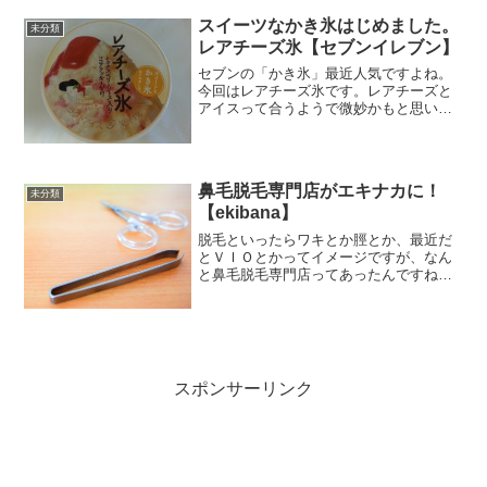
すが、これが予想外に美味しいから驚き
なのです。今回はなんとチ...
スイーツなかき氷はじめました。
未分類
レアチーズ氷【セブンイレブン】
セブンの「かき氷」最近人気ですよね。
今回はレアチーズ氷です。レアチーズと
アイスって合うようで微妙かもと思いま
したが、いままでのを食べておいしかっ
たのであまり考えずゲットしました。ふ
たを開けたら鮮やかミックスベリーとコ
コアクッキー入りです。エ...
鼻毛脱毛専門店がエキナカに！
未分類
【ekibana】
脱毛といったらワキとか脛とか、最近だ
とＶＩＯとかってイメージですが、なん
と鼻毛脱毛専門店ってあったんですね
ぇ。ekibanaというお店。（→）現在は都
内の市谷、馬喰横山、新宿三丁目鼻毛っ
て結構デリケートな部分に生えるので、
自己処理って気を使...
スポンサーリンク