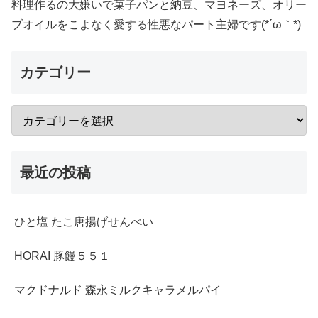
料理作るの大嫌いで菓子パンと納豆、マヨネーズ、オリー
ブオイルをこよなく愛する性悪なパート主婦です(*´ω｀*)
カテゴリー
最近の投稿
ひと塩 たこ唐揚げせんべい
HORAI 豚饅５５１
マクドナルド 森永ミルクキャラメルパイ