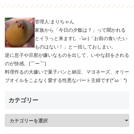
管理人:まりちゃん
家族から「今日の夕飯は？」って聞かれる
とイラっと来ます(。-`ω-)「お前の食いたい
ものはない！」と一括しておしまい。
逆に息子や旦那が嫌いなものを出して、いやな顔をされる
のが快感。(￣ー￣)
料理作るの大嫌いで菓子パンと納豆、マヨネーズ、オリー
ブオイルをこよなく愛する性悪なパート主婦です(*´ω｀*)
カテゴリー