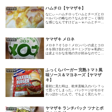
めちゃ高いです。そこで買ったののうち
の一つ。ふわふわコーンパン...
ハムチロ【ヤマザキ】
ヤマザキ
なにぃ～ハムチロってハムとチーズとロ
ールパンの略なの？なんかすご～く強引
な感じなんですけどぉ～ｗハムとチーズ
のパンってサンドイッチとかで定番人気
ですけど、ロールパンってなるだけでな
んかワクワクしてくるなぁ～。惣菜パン
もちょっと食べたくなった...
ヤマザキ メロネ
ヤマザキ
メロネ？そうか！メロンパンの皮とコロ
ネを掛け合わせたネーミングかｗ私的に
は皮よりかな生地の方が好みなのでこれ
はあまり刺さらないなぁ。でもミルクホ
イップ入りコロネは刺さったから買っち
ゃったｗパッケージの薄緑色、これもな
かなか珍しい感じで気にな...
ふっくらバーガー 完熟トマト風
ヤマザキ
味ソース＆マヨネーズ【ヤマザ
キ】
最初に見た時は、欧米直輸入のパン？っ
て思ってしまった。パッケージがモロそ
れっぽかったんで。でもよく見たらヤマ
ザキのだ。実物は全く見れないものの、
すごーく想像を膨らませてくれるパッケ
ージが気に入った。それに総菜パンって
ヤマザキ ランチパック ツナとポ
ヤマザキ
菓子パンに比べて食べてな...