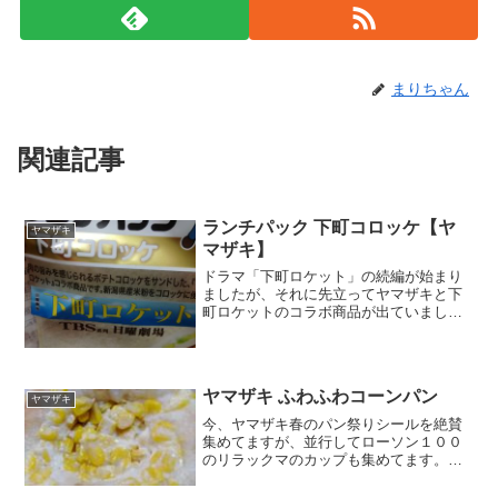
まりちゃん
関連記事
ランチパック 下町コロッケ【ヤ
ヤマザキ
マザキ】
ドラマ「下町ロケット」の続編が始まり
ましたが、それに先立ってヤマザキと下
町ロケットのコラボ商品が出ていまし
た。下町ロケットならぬ下町コロッケｗ
どこなドラマなのかって思ったら、コロ
ッケに使用している新潟県産の米粉だっ
たんですね。今度のドラマの...
ヤマザキ ふわふわコーンパン
ヤマザキ
今、ヤマザキ春のパン祭りシールを絶賛
集めてますが、並行してローソン１００
のリラックマのカップも集めてます。４
０点のところようやく半分集まりまし
た。なのでローソン１００に行く頻度が