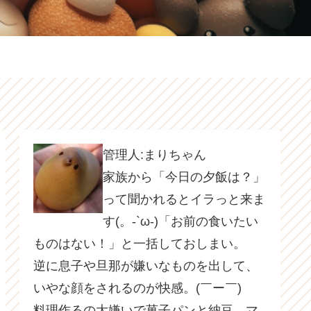
管理人:まりちゃん
家族から「今日の夕飯は？」
って聞かれるとイラっと来ま
す(。-`ω-)「お前の食いたい
ものはない！」と一括しておしまい。
逆に息子や旦那が嫌いなものを出して、
いやな顔をされるのが快感。(￣ー￣)
料理作るの大嫌いで菓子パンと納豆、マ