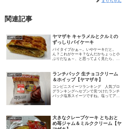
まりちゃん
関連記事
ヤマザキ キャラメルとクルミの
山崎製パン
ずっしりパイケーキ
パイタイプかぁ～。いやケーキだと。
ん？これがケーキ？なんだかちょっと小
ぶりだなぁ～、と思ってよく見たら、結
構ずっしり重い。だったら私の好きなコ
ンビ（キャラメルとクルミ）だから買わ
ない手はないなと思って購入です。糖質
ランチパック 生チョコクリーム
山崎製パン
高い！カロリーもそこそこあ...
＆ホイップ【ヤマザキ】
コンビニスイーツランキング 人気ブロ
グランキングへセブンで見つけたランチ
パック塩系スイーツですね。塩ってアル
と勢い買いたくなっちゃいます（´ω`*）
マーブルチョコの模様もおいしそう
（´ω`*）ベルギーチョコですね。塩はア
ルベンザルツ岩塩かぁ...
大きなクレープケーキ とちおと
山崎製パン
め苺ジャム＆ミルククリーム【ヤ