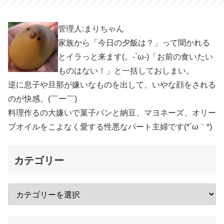
管理人:まりちゃん
家族から「今日の夕飯は？」って聞かれる
とイラっと来ます(。-`ω-)「お前の食いたい
ものはない！」と一括しておしまい。
逆に息子や旦那が嫌いなものを出して、いやな顔をされる
のが快感。(￣ー￣)
料理作るの大嫌いで菓子パンと納豆、マヨネーズ、オリー
ブオイルをこよなく愛する性悪なパート主婦です(*´ω｀*)
カテゴリー