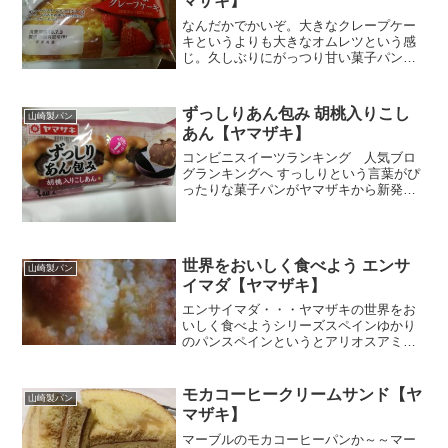
マザキ】
なんだかでかいぞ。大きなクレープケー
キというよりも大きなオムレツという感
じ。久しぶりにがっつり甘い菓子パン食
べたくなったからドンピシャな感じ♪炭水
化物、半端ない。おや？洋酒入りです
ぞ。おこちゃま大丈夫かな？へぇ～～。
ずっしりあん包み 胡桃入りこし
山崎製パン
こうくるか。パッケージを...
あん【ヤマザキ】
コンビニスイーツランキング 人気ブロ
グランキングへ すっしりという言葉がぴ
ったりな菓子パンがヤマザキから新発売
されましたぁ。手に持った時の感触が
「重ッ」です。しかもちょど3個あるので
私、ぱぱちゃん、息子で一個ずつ♪よく見
ると、大好きな胡桃も...
世界をおいしく食べよう エンサ
山崎製パン
イマダ【ヤマザキ】
エンサイマダ・・・ヤマザキの世界をお
いしく食べようシリーズスペインゆかり
のパンスペインというとアリオスアミー
ゴしか知らない（笑）スペインのパンと
聞くだけで食べてみたくなる。闘牛とタ
ンゴのイメージしかない国の菓子パンっ
モカコーヒークリームサンド【ヤ
山崎製パン
てどんなんだろう？わぁお...
マザキ】
マーブルのモカコーヒーパンか～～マー