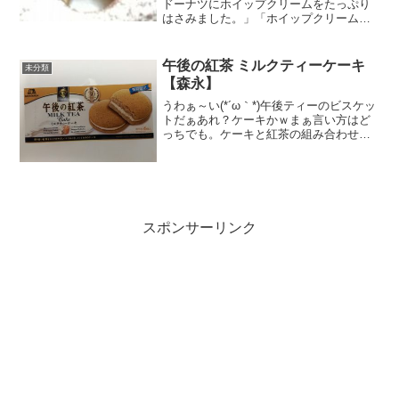
ドーナツにホイップクリームをたっぷり
はさみました。」「ホイップクリームを
たっぷり」ホイップ好きな私にドンズバ
で刺ささりましたので迷わず購入。た
だ、どうやって半分にしようか？これが
午後の紅茶 ミルクティーケーキ
未分類
問題で買うの延び延びになっ...
【森永】
うわぁ～い(*´ω｀*)午後ティーのビスケッ
トだぁあれ？ケーキかｗまぁ言い方はど
っちでも。ケーキと紅茶の組み合わせっ
て定番ですからこれは美味しいはず。３
０ってキリンの午後の紅茶30周年記念の
30なんだなぁ。香り高い紅茶をミルクが
やさしくつつ...
スポンサーリンク