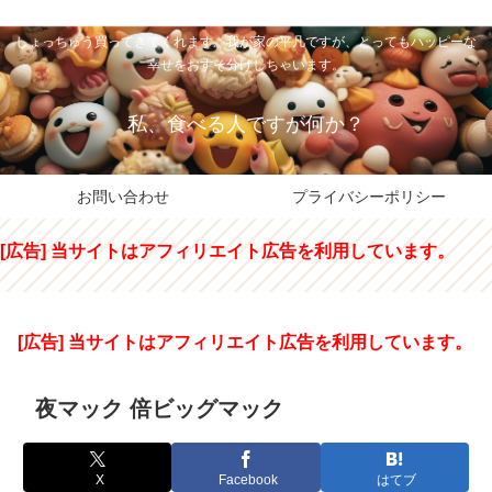
私のパパちゃは、スイーツのサンタさん。コンビニスイーツや高級和洋菓子を
しょっちゅう買ってきてくれます。我が家の平凡ですが、とってもハッピーな
幸せをおすそ分けしちゃいます。
私、食べる人ですが何か？
お問い合わせ
プライバシーポリシー
[広告] 当サイトはアフィリエイト広告を利用しています。
[広告] 当サイトはアフィリエイト広告を利用しています。
夜マック 倍ビッグマック
X
Facebook
はてブ