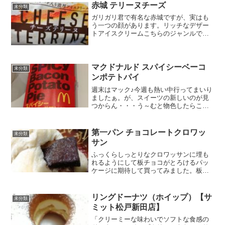
赤城 テリーヌチーズ
彼曰く、 みそカツ丼...
未分類
ガリガリ君で有名な赤城ですが、実はも
う一つの顔があります。リッチなデザー
トアイスクリームこちらのジャンルで外
しちゃってると、ガリガリ君で辞めとい
たほうがよかったのにって思っちゃいま
すが、これが予想外に美味しいから驚き
なのです。今回はなんとチ...
マクドナルド スパイシーベーコ
未分類
ンポテトパイ
週末はマック♪今週も熱い中行ってまいり
ましたぁ。が、スイーツの新しいのが見
つからん・・・う～むと物色したらこれ
見つけちゃいました。スパイシーベーコ
ンポテトパイ暑いときには辛い物という
わけでアイスなコーヒーとセットで夏だ
第一パン チョコレートクロワッ
未分類
けにただ、パッケージが...
サン
ふっくらしっとりなクロワッサンに埋も
れるようにして板チョコがとろけるパッ
ケージに期待して買ってみました。板チ
ョコはビターテイスト菓子パンとしての
糖質は、私規準では少な目かな？この見
た目まさにパッケージのクロワッサン
リングドーナツ（ホイップ）【サ
未分類
が、そのまま浮き出たような...
ミット松戸新田店】
「クリーミーな味わいでソフトな食感の