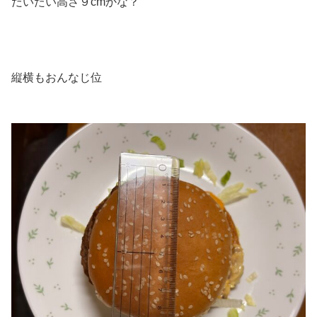
だいたい高さ９cmかな？
縦横もおんなじ位