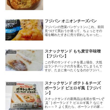
ミングのパンをフジパンが販売していた
ことを知りました。そのときのとパッケ
ージは違う・・・菓子パンが多くて調度
惣菜パンに飢えていたので...
フジパン オニオンチーズパン
フジパン
フジパンの惣菜パンゲットン♪これ、前回
見つけて買おうか迷って、ちょっとその
場を離れたすきに売り切れしちゃったん
です。（他の菓子パンが気になったｗ）
今回は、迷わず購入しました。オニオン
チーズってマヨなしなの？とおもってよ
～く見たらマヨソース入...
スナックサンド もち麦甘辛味噌
フジパン
【フジパン】
この手のサンドイッチを選ぶ場合、大抵
はランチパックの方を選んでしまうんで
すが、たまに食べたくなるのがフジパン
のスナックサンドです。今回はこちら菓
子パン、というよりはお惣菜パンです
ね。「もち麦」というのも好きですし
スナックサンド ポテト＆チーズ
フジパン
「甘辛」も私向き♪パンと味噌...
ポーランド ピエロギ風【フジパ
ン】
スナックサンドの新商品は名前が長ーい(*
´Д｀) ポーランド？ ピエロギ風？ なにそ
れ～～？ よく見たら、ポーランドの家庭