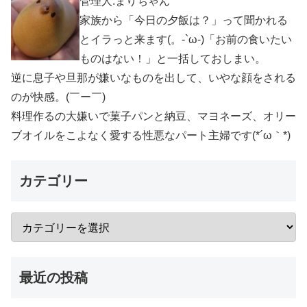
管理人:まりちゃん
家族から「今日の夕飯は？」って聞かれる
とイラっと来ます(。-`ω-)「お前の食いたい
ものはない！」と一括しておしまい。
逆に息子や旦那が嫌いなものを出して、いやな顔をされる
のが快感。(￣ー￣)
料理作るの大嫌いで菓子パンと納豆、マヨネーズ、オリー
ブオイルをこよなく愛する性悪なパート主婦です(*´ω｀*)
カテゴリー
最近の投稿