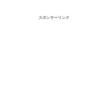
料理ってある。 ちょっと珍しいから買っ
てみよぉ～～。 パッケージの写真がよー
く見たら、なんだか餃子っぽいｗ 栄養成
分 ...
スポンサーリンク