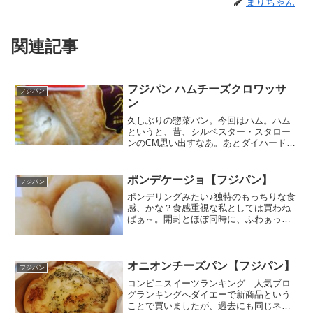
まりちゃん
関連記事
フジパン ハムチーズクロワッサ
フジパン
ン
久しぶりの惣菜パン。今回はハム。ハム
というと、昔、シルベスター・スタロー
ンのCM思い出すなあ。あとダイハードブ
ルースウィリスって、ブルースウィルス
だと思ってました。昨夜、ラジオでサマ
ーズが毎年５、６回は見るって言ってた
ポンデケージョ【フジパン】
フジパン
時に、ウィリスって言っ...
ポンデリングみたい♪独特のもっちりな食
感、かな？食感重視な私としては買わね
ばぁ～。開封とほぼ同時に、ふわぁっと
したチーズ臭。チーズはたんぱく質だか
ら糖質制限食でもありますしね。パルメ
ザンチーズの香りとかブルーチーズ系の
香りは苦手な私でもいい...
オニオンチーズパン【フジパン】
フジパン
コンビニスイーツランキング 人気ブロ
グランキングへダイエーで新商品という
ことで買いましたが、過去にも同じネー