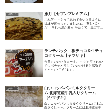
菓子パンが助かります。口どけってある
ので食感が気になるなぁ。書かれてある
ようにじゅわっとしっと...
雁月【セブンプレミアム】
山崎製パン
これ何～～？って思わず食い入るように
目線が言っちゃいましたぁ。 蒸しパン
だ！ それも形が変ｗ 平たくて、黒ゴマが
いっぱい。 これで１００円は安いなぁ
～。 栄養成分 うわぁ！むしパンだけに炭
水化物が多い！ 原材料名 ボールペンがす
っぽり入っち...
ランチパック 板チョコ＆生チョ
山崎製パン
コクリーム【ヤマザキ】
今日もいただきまーす。～ヾ(＞▽＜)つい
でにポチッと押していただけると感激で
す～～♪ヽ(*´∀｀)ﾉ↓↓↓
白いコッペパンミルククリー
山崎製パン
ム 北海道産牛乳入りクリーム
【ヤマザキ】
白いコッペパンにミルククリーム♪これは
白尽くし～～。クリームには北海道産牛