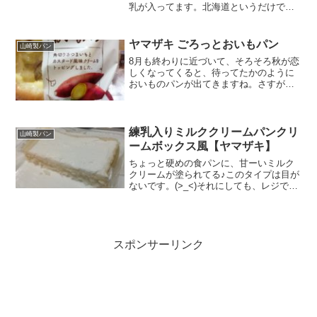
乳が入ってます。北海道というだけでな
んか美味しそうです。わぁ～。かさかさ
ふかふかな生地。でも中味のしっとりさ
がにじみ出てる感じがいいなぁ～。手に
ヤマザキ ごろっとおいもパン
山崎製パン
持った時に、軽く指先に...
8月も終わりに近づいて、そろそろ秋が恋
しくなってくると、待ってたかのように
おいものパンが出てきますね。さすがヤ
マザキ。チャンスロスをうまく回避して
るわ。どうせなら、やっぱりビジュアル
的にも魅力的な方がいいよねぇ～。角切
りさつまいも♪パッケー...
練乳入りミルククリームパンクリ
山崎製パン
ームボックス風【ヤマザキ】
ちょっと硬めの食パンに、甘ーいミルク
クリームが塗られてる♪このタイプは目が
ないです。(>_<)それにしても、レジで袋
入りませんというと、なんでパッケージ
の表にシールみんな貼るのかな？これだ
と商品名が隠れてわからない(>_<)裏から
覗くかぁ～...
スポンサーリンク