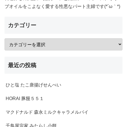
ブオイルをこよなく愛する性悪なパート主婦です(*´ω｀*)
カテゴリー
最近の投稿
ひと塩 たこ唐揚げせんべい
HORAI 豚饅５５１
マクドナルド 森永ミルクキャラメルパイ
千鳥屋宗家 みたらし小餅