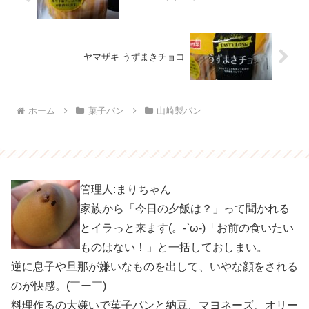
ヤマザキ うずまきチョコ
ホーム
菓子パン
山崎製パン
管理人:まりちゃん
家族から「今日の夕飯は？」って聞かれる
とイラっと来ます(。-`ω-)「お前の食いたい
ものはない！」と一括しておしまい。
逆に息子や旦那が嫌いなものを出して、いやな顔をされる
のが快感。(￣ー￣)
料理作るの大嫌いで菓子パンと納豆、マヨネーズ、オリー