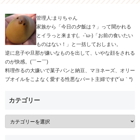
管理人:まりちゃん
家族から「今日の夕飯は？」って聞かれる
とイラっと来ます(。-`ω-)「お前の食いたい
ものはない！」と一括しておしまい。
逆に息子や旦那が嫌いなものを出して、いやな顔をされる
のが快感。(￣ー￣)
料理作るの大嫌いで菓子パンと納豆、マヨネーズ、オリー
ブオイルをこよなく愛する性悪なパート主婦です(*´ω｀*)
カテゴリー