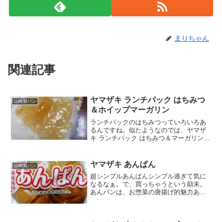
まりちゃん
関連記事
ヤマザキ ランチパック はちみつ
山崎製パン
＆ホイップマーガリン
ランチパックのはちみつっていろいろあ
るんですね。似たようなのでは、ヤマザ
キ ランチパック はちみつ＆マーガリンえ
っ？同じ？いや、ホイップあるのとない
のです。今回食べたのはホイップ入って
る方です。ローソン１００とコラボなん
ヤマザキ あんぱん
山崎製パン
だなぁ～。見逃すとこ...
超シンプルあんぱんシンプル過ぎて気に
なるなぁ。で、買っちゃうという顛末。
あんパンは、お惣菜の唐揚げ的魅力あり
（意味不明）あんパンとつくものなら、
どれもこれも違いが判らないがついつい
買ってしまう。定期的に口に入れたし菓