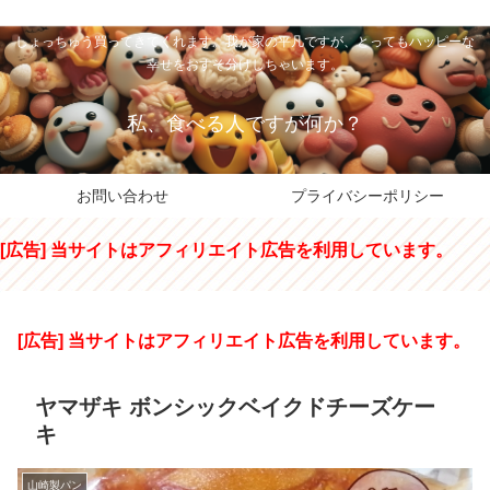
私のパパちゃは、スイーツのサンタさん。コンビニスイーツや高級和洋菓子を
しょっちゅう買ってきてくれます。我が家の平凡ですが、とってもハッピーな
幸せをおすそ分けしちゃいます。
私、食べる人ですが何か？
お問い合わせ
プライバシーポリシー
[広告] 当サイトはアフィリエイト広告を利用しています。
[広告] 当サイトはアフィリエイト広告を利用しています。
ヤマザキ ボンシックベイクドチーズケー
キ
山崎製パン