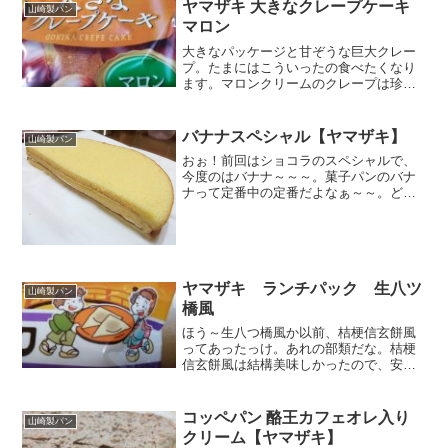
子パン。今回はこしあん。...
ヤマザキ 大きなクレープケーキ
山崎製パン
マロン
大きなパッケージと甘ぞうな巨大クレー
プ。たまにはこういったの食べたくなり
ます。マロンクリームのクレープは珍し
い。カロリー糖質さすがに多い。パッケ
ージから出すと、ホットケーキに似た甘
ーい香り。マロンクリームだけじゃなく
バナナスペシャル【ヤマザキ】
山崎製パン
ホイップクリームも入って...
おぉ！前回はショコラのスペシャルで、
今度のはバナナ～～～。菓子パンのバナ
ナって定番中の定番だよなぁ～～。ど真
ん中のストライク！ショコラ同様にバナ
ナクリークとミルク風味クリーム。もち
ろん糖質たっぷり。えぇ～～と。あった
ぁ～。洋酒このパターンの...
ヤマザキ ランチパック 生八ツ
山崎製パン
橋風
ほう～生八つ橋風か以前、桔梗信玄餅風
ってあったっけ。あれの部類だな。桔梗
信玄餅風は結構美味しかったので、安心
してこちらも購入おっと、風だから八つ
橋そのものではないってことで、過度の
期待は禁物かな。カロリー糖質頂きまー
コッペパン 酪王カフェオレ入り
山崎製パン
す。あらっ！八つ橋部分が...
クリーム【ヤマザキ】