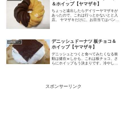
げた焦げた部分があっ...
＆ホイップ【ヤマザキ】
ちょっと遠出したらデイリーヤマザキが
あったので、これは行っとかないとと入
店。 ヤマザキだけに、お目当てはパン。
もちろん山崎製パンのパンです。お店で
作ってるパンもあったんですが、私が興
味があったのはそれではなくて定番人気
のアイテム。 見ると...
デニッシュドーナツ 板チョコ＆
山崎製パン
ホイップ【ヤマザキ】
デニッシュとつくと食べてみたくなる衝
動は健在ｗしかも、これは板チョコ、さ
らにホイップもう決まりです。冷やして
もおいしいってあるので一応冷蔵庫で一
晩冷やしたんですが、翌日出していざ食
べるってなったら全然冷たくなくって、
なんだかなぁ～って感じで...
スポンサーリンク