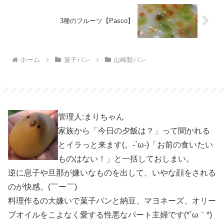
3種のフルーツ【Pasco】
ホーム
菓子パン
山崎製パン
管理人:まりちゃん
家族から「今日の夕飯は？」って聞かれる
とイラっと来ます(。-`ω-)「お前の食いたい
ものはない！」と一括しておしまい。
逆に息子や旦那が嫌いなものを出して、いやな顔をされる
のが快感。(￣ー￣)
料理作るの大嫌いで菓子パンと納豆、マヨネーズ、オリー
ブオイルをこよなく愛する性悪なパート主婦です(*´ω｀*)