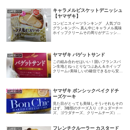
い( ｀ー´)ノってことで、都合よく判断し
て買ってみ...
キャラメルビスケットデニッシュ
山崎製パン
【ヤマザキ】
コンビニスイーツランキング 人気ブロ
グランキングへ 真ん中にキャラメル風味
ホイップクリームその周りがデニッシュ
生地外側がビスケット生地で、キャラメ
ルビスケットデニッシュｗまんまだね
ぇ。でもわかりやすいから違和感ない
な。名前見ても「ん？」って...
ヤマザキ バゲットサンド
山崎製パン
この組み合わせはいい！固いフランスパ
ン生地とねっとりなつぶあん＆ホイップ
クリーム♪美味しいの確信できるから安心
して買えるな。あとは、生地のパサ感が
どうだかこうだか。カロリー糖質細長い
フランスパンを盾に輪切りした感がある
生地にサンドされてるの...
ヤマザキ ボンシックベイクドチ
山崎製パン
ーズケーキ
見た目がとっても美味しそう♪それもその
はず、3種類のチーズ入り（チュダーチー
ズ、ゴウダチーズ、クリームチーズ）ヤ
マザキは、定番の北海道チーズ蒸しケー
キがあるから、安心して選べるなぁ。意
外と糖質少なし。ところどころ、焼き上
フレンチクルーラー カスタード
山崎製パン