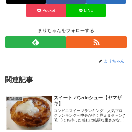
Pocket
LINE
まりちゃんをフォローする
まりちゃん
関連記事
スイート パンdeシュー【ヤマザ
山崎製パン
キ】
コンビニスイーツランキング 人気ブロ
グランキングへ中身が全く見えませ～ン(*
´Д｀)でも持った感じは結構な重さかな～
～。てっぺんにかかったシュガーソース
もパッケージ通りなら美味しいに違いな