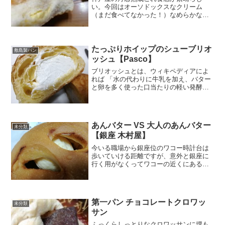
い。今回はオーソドックスなクリーム
（まだ食べてなかった！）なめらかなカ
スタードクリームだと♪カロリー糖質ツル
ツルテカテカな生地。頂きまーす。ふっ
くら生地ですね。美味ーい。なめらかぁ
～。丹念熟成に外れなし、だ...
たっぷりホイップのシューブリオ
敷島製パン
ッシュ【Pasco】
ブリオッシュとは、ウィキペディアによ
れば 「水の代わりに牛乳を加え、バター
と卵を多く使った口当たりの軽い発酵パ
ンの一種」 「水の代わりに牛乳」という
のが刺さりましたぁ(*´ω｀*) バニラシー
ド入りのカスタードクリームとたっぷり
のミルクホイ...
あんバター VS 大人のあんバター
未分類
【銀座 木村屋】
今いる職場から銀座位のワコー時計台は
歩いていける距離ですが、意外と銀座に
行く用がなくってワコーの近くにある木
村屋にも全然いけてなかった。 ところ
が、4月から別の場所に移動になることが
決まり、だったら行ける時に行っておこ
うと思って久しぶりに行...
第一パン チョコレートクロワッ
未分類
サン
ふっくらしっとりなクロワッサンに埋も