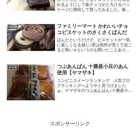
れるようにして板チョコがとろけるパッ
ケージに期待して買ってみました。板チ
ョコはビターテイスト菓子パンとしての
糖質は、私規準では少な目かな？この見
た目まさにパッケージのクロワッサン
ファミリーマート かわいいチョ
未分類
が、そのまま浮き出たような...
コビスケットのさくさくぱんだ
ぱんだというだけで、ビスケットが一気
に楽しくなる感じ♪実は気性が荒くて起こ
ると怖いｗというのも聞いたことありま
すが（レッサーパンダ並？）そして、パ
ッケージから一つ一つ表情が違うのも楽
しい。全体として、たれぱんだっぽさを
つぶあんぱん 十勝産小豆のあん
未分類
感じちゃいます。糖質３...
使用【ヤマザキ】
コンビニスイーツランキング 人気ブロ
グランキングへようやく見つけました
ぁ。ヤマザキのつぶあんぱん♪十勝産小豆
のあんをたっぷり使用してるっぽいです
よ。やたら評判がいいのに近くのコンビ
ニとかスーパーとか探しても見当たら
ず。あったーと思ったら、ふ...
スポンサーリンク