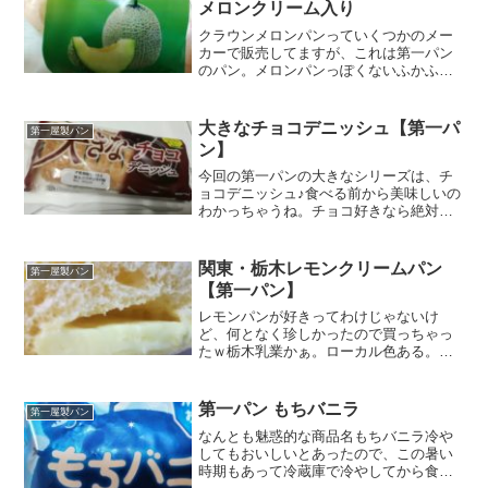
メロンクリーム入り
クラウンメロンパンっていくつかのメー
カーで販売してますが、これは第一パン
のパン。メロンパンっぽくないふかふか
生地っぽい。私は、ぼそぼそ生地が苦手
なので、ちょっと期待。カロリー糖質こ
の見た目、コミックの彼岸島で出てきた
大きなチョコデニッシュ【第一パ
第一屋製パン
鬼に似てるなぁｗちなみに...
ン】
今回の第一パンの大きなシリーズは、チ
ョコデニッシュ♪食べる前から美味しいの
わかっちゃうね。チョコ好きなら絶対美
味しいはず。大きいだけじゃなく生地が
美味しいから。ではではいってみよぉ～
～栄養成分原材料名かなりメタボな見た
関東・栃木レモンクリームパン
第一屋製パン
目ｗってことはチョコレ...
【第一パン】
レモンパンが好きってわけじゃないけ
ど、何となく珍しかったので買っちゃっ
たｗ栃木乳業かぁ。ローカル色ある。レ
モン味って懐かしいのね？何となくわか
る感じ。ほぉ～。表面かさかさ。まるで
冷めたオムライスだｗレモンの香りはし
第一パン もちバニラ
第一屋製パン
ませんねぇ。中味は、レモン...
なんとも魅惑的な商品名もちバニラ冷や
してもおいしいとあったので、この暑い
時期もあって冷蔵庫で冷やしてから食べ