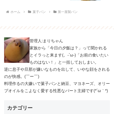
ホーム
菓子パン
第一屋製パン
管理人:まりちゃん
家族から「今日の夕飯は？」って聞かれる
とイラっと来ます(。-`ω-)「お前の食いたい
ものはない！」と一括しておしまい。
逆に息子や旦那が嫌いなものを出して、いやな顔をされる
のが快感。(￣ー￣)
料理作るの大嫌いで菓子パンと納豆、マヨネーズ、オリー
ブオイルをこよなく愛する性悪なパート主婦です(*´ω｀*)
カテゴリー