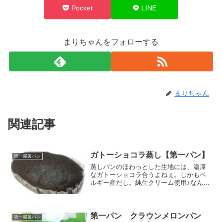
Pocket
LINE
まりちゃんをフォローする
まりちゃん
関連記事
ガトーショコラ蒸し【第一パン】
第一屋製パン
蒸しパンのほわっとした生地には、濃厚
なガトーショコラ合うよねぇ。しかもベ
ルギー産だし。純生クリーム使用♪なんか
わからないけれど、ふつうの生クリーム
よりかイイ生クリームってことかなｗ蒸
しぱんじゃなくて、「蒸し」ってしてる
のもケーキ感が伝わって...
第一パン クラウンメロンパン
第一屋製パン