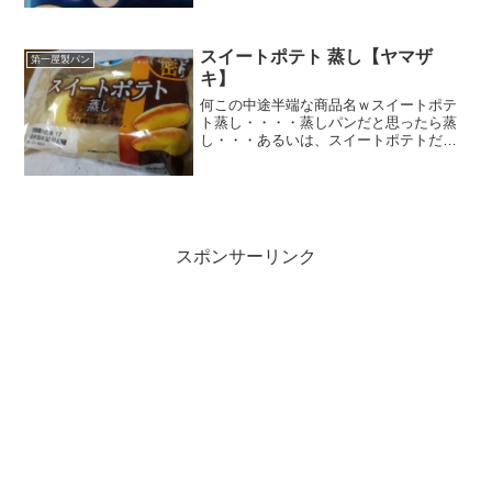
ました。カロリー糖質餅は何だろう？と
思ったら「ぎゅうひ」でした。ぎゅうひ
のねちゃりという食感大好きです。クリ
ームあんみつとかに乗っか...
スイートポテト 蒸し【ヤマザ
第一屋製パン
キ】
何この中途半端な商品名ｗスイートポテ
ト蒸し・・・・蒸しパンだと思ったら蒸
し・・・あるいは、スイートポテトだけ
ならスッキリなんだけどなぁ～～(*´Д｀)
あっしまった。冷蔵庫に入れておけばよ
かったよぉ～～でも食べる気満々なんで
今回は冷やしません...
スポンサーリンク