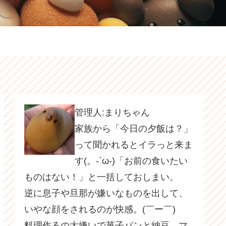
管理人:まりちゃん
家族から「今日の夕飯は？」
って聞かれるとイラっと来ま
す(。-`ω-)「お前の食いたい
ものはない！」と一括しておしまい。
逆に息子や旦那が嫌いなものを出して、
いやな顔をされるのが快感。(￣ー￣)
料理作るの大嫌いで菓子パンと納豆、マ