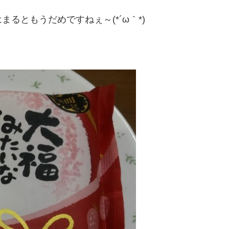
るともうだめですねぇ～(*´ω｀*)