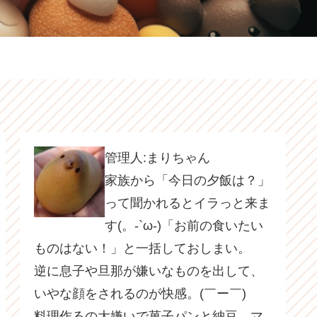
管理人:まりちゃん
家族から「今日の夕飯は？」
って聞かれるとイラっと来ま
す(。-`ω-)「お前の食いたい
ものはない！」と一括しておしまい。
逆に息子や旦那が嫌いなものを出して、
いやな顔をされるのが快感。(￣ー￣)
料理作るの大嫌いで菓子パンと納豆、マ