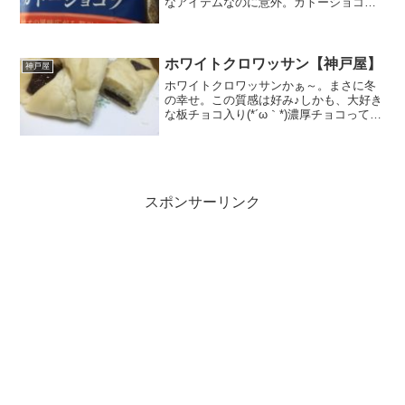
なアイテムなのに意外。ガトーショコラ
自体が濃厚だから、あえて名前に濃厚を
つけない菓子パンが多かったからかな？
確認するほどのことじゃぁないので、そ
ういうことにしておこう。...
ホワイトクロワッサン【神戸屋】
神戸屋
ホワイトクロワッサンかぁ～。まさに冬
の幸せ。この質感は好み♪しかも、大好き
な板チョコ入り(*´ω｀*)濃厚チョコってあ
ったら買わないとね。糖質は意外と低め
ホワイトクロワッサンが湯葉で、板チョ
コがまるで筋子みたい見えるな（笑）た
だ、それは見た...
スポンサーリンク