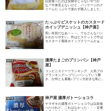
以前食べたのは安納芋じゃないやつか
な？中身見えないけど、パッケージのク
リームたっぷりで迷わず購入しました。
買った後で、あれれ？これどこのメーカ
ー？ちょっと見つけるの苦労しました。
神戸屋です。あえてわかりにくくしたの
たっぷりビスケットのカスタード
神戸屋
は何か下心ある？ちょっとし...
ホイップデニッシュ【神戸屋】
長い名前だなあ～～～。でもどんなパン
かわかりやすい。外はビスケットで中は
カスタード風味ホイップクリームかぁ。
どんな食感になるか楽しみだなぁ～。う
あぁ！やっぱりカロリー高いや。５００
キロ以上。炭水化物もいっぱいだ。７０
グラム近い。やばいぞ。原...
濃厚たまごのプリンパン【神戸
神戸屋
屋】
コンビニスイーツランキング 人気ブロ
グランキングへ プリンパンっていう響
き、が何とも素敵♪プリン大好きな私には
危険ｗさらに濃厚たまごという枕詞まで
くっついちゃったからには食べずにはい
られないわぁ～～(*´ω｀*)おきまりのカラ
メルソースは私...
神戸屋 濃厚ガトーショコラ
神戸屋
ヤマザキの濃厚ガトーショコラは以前食
べたけれど、これはなかった・・・定番