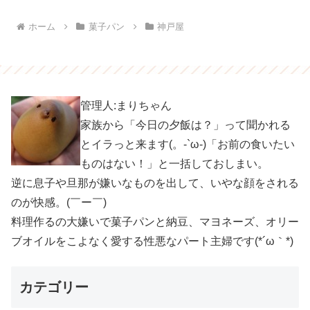
ホーム
菓子パン
神戸屋
管理人:まりちゃん
家族から「今日の夕飯は？」って聞かれる
とイラっと来ます(。-`ω-)「お前の食いたい
ものはない！」と一括しておしまい。
逆に息子や旦那が嫌いなものを出して、いやな顔をされる
のが快感。(￣ー￣)
料理作るの大嫌いで菓子パンと納豆、マヨネーズ、オリー
ブオイルをこよなく愛する性悪なパート主婦です(*´ω｀*)
カテゴリー