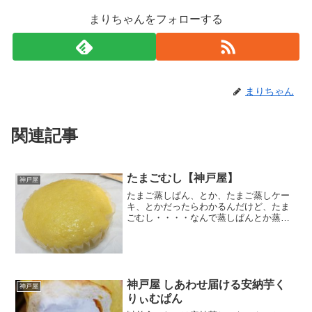
まりちゃんをフォローする
まりちゃん
関連記事
たまごむし【神戸屋】
神戸屋
たまご蒸しぱん、とか、たまご蒸しケー
キ、とかだったらわかるんだけど、たま
ごむし・・・・なんで蒸しぱんとか蒸し
ケーキとか続かないの？って突っ込みた
くなったｗ。ペッケージも模様とか商品
名とか一切なくって逆に目立つ。こうし
てみると、見慣れた蒸しぱ...
神戸屋 しあわせ届ける安納芋く
神戸屋
りぃむぱん