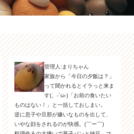
管理人:まりちゃん
家族から「今日の夕飯は？」
って聞かれるとイラっと来ま
す(。-`ω-)「お前の食いたい
ものはない！」と一括しておしまい。
逆に息子や旦那が嫌いなものを出して、
いやな顔をされるのが快感。(￣ー￣)
料理作るの大嫌いで菓子パンと納豆、マ