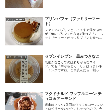
プリンパフェ【ファミリーマー
ファミリーマート
ト】
ファミマのプリンといってすぐ浮かぶの
が「俺のプリン」かなぁ↓俺のプリン フ
ァミリーマートがっつりプリンを食べた
いときはこれですねぇでも普通の食欲な
ら見ただけでお腹いっぱいって感じか
も。
セブンイレブン 黒みつきなこ
スイーツ・デザート
黒蜜きなこってのはありがちなスイー
ツ。でも「中からとろーり」はうまいネ
ーミングですね。これ読んだら、割った
時に中から溢れる黒蜜を想像しないわけ
には行きません。ということで買ったち
ゃった。まあ、お値段も手ごろだったん
で。カロリーもセーフわらび...
マクドナルド ワッフルコーン チ
スイーツ・デザート
ョコ＆アーモンド
週末はマック♪前回はワッフルコーンのス
トロベリーをいただいちゃったので、今