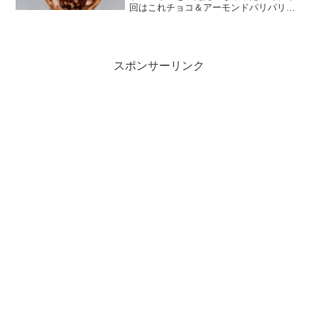
回はこれチョコ＆アーモンドパリパリコ
ーンは同じですが、かかってるのが違
う。が、チョコもぱりぱりですｗアーモ
ンドの不ぞろい具合もグッドと、魅入っ
てるとみるみるソフトクリ...
スポンサーリンク