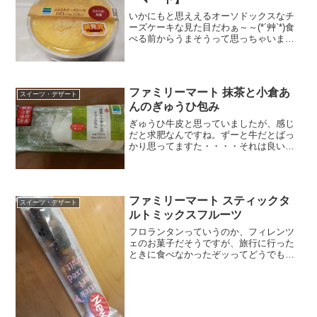
いかにもと思ええるオーソドックスなチ
ーズケーキな見た目だわぁ～～(*´艸`*)食
べる前からうまそうって思っちゃいま
す。砂糖、卵、ナチュラルチーズ、牛乳
などなど美味しそうな素材が入ってま
す。レモン果汁が意外と存在感あるか
も。栄養成分表面のくす...
ファミリーマート 抹茶と小倉あ
スイーツ・デザート
んのぎゅうひ包み
ぎゅうひ牛皮と思っていましたが、感じ
だと求肥なんですね。ずーと牛だとばっ
かり思ってますた・・・・それは良いと
して。ファミマはスイーツはヒット商品
多いんで今回も期待大。抹茶って違いが
分かりずらいですが、京都産を使ってる
んですね。そういえば、お...
ファミリーマート スティックタ
スイーツ・デザート
ルトミックスフルーツ
フロランタンっていうのか、フィレンツ
ェのお菓子だそうですが、旅行に行った
ときに食べなかったぞッってどうでもい
いですがｗあれって、ピーナツというか
アーモンドですよね。でもこれはドライ
フルーツ。ドライフルーツ単品でもザク
ザク食べたい私なんで、こ...