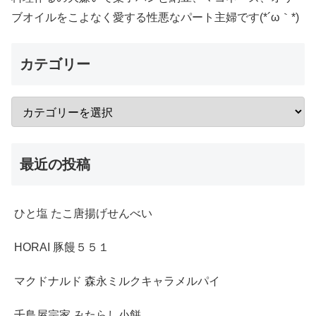
ブオイルをこよなく愛する性悪なパート主婦です(*´ω｀*)
カテゴリー
最近の投稿
ひと塩 たこ唐揚げせんべい
HORAI 豚饅５５１
マクドナルド 森永ミルクキャラメルパイ
千鳥屋宗家 みたらし小餅