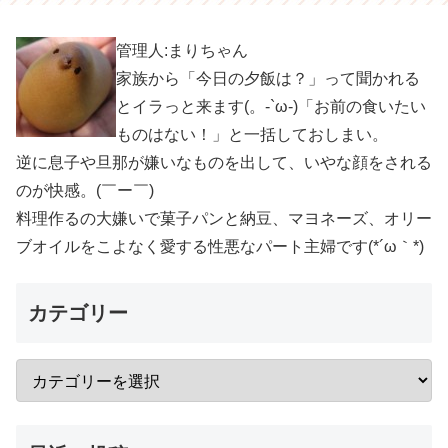
管理人:まりちゃん
家族から「今日の夕飯は？」って聞かれる
とイラっと来ます(。-`ω-)「お前の食いたい
ものはない！」と一括しておしまい。
逆に息子や旦那が嫌いなものを出して、いやな顔をされる
のが快感。(￣ー￣)
料理作るの大嫌いで菓子パンと納豆、マヨネーズ、オリー
ブオイルをこよなく愛する性悪なパート主婦です(*´ω｀*)
カテゴリー