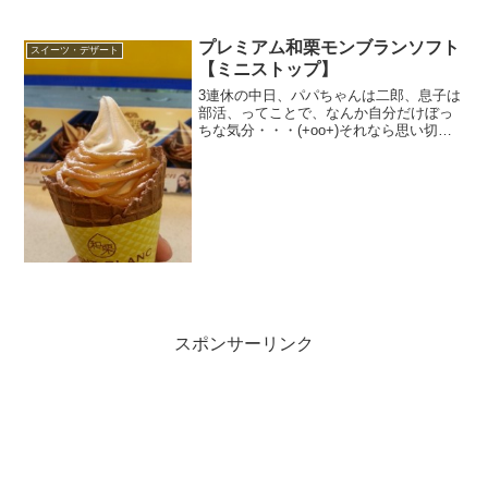
んでした。でも、それより遠くに駐車場
があるお店があるのが分...
プレミアム和栗モンブランソフト
スイーツ・デザート
【ミニストップ】
3連休の中日、パパちゃんは二郎、息子は
部活、ってことで、なんか自分だけぼっ
ちな気分・・・(+oo+)それなら思い切っ
てちょっと贅沢しちゃえ～ってことで、
ちょっと遠くのミニストップまで行って
きました（・∀・）ｂお目当てはもちろん
アレ、プレミア...
スポンサーリンク