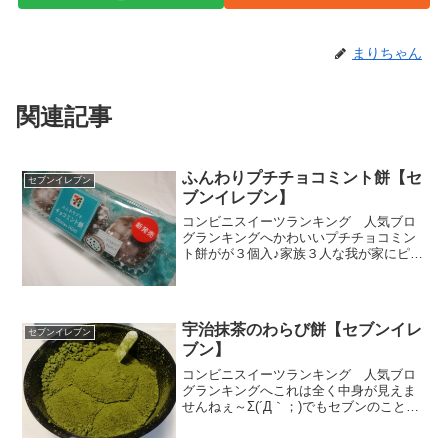
まりちゃん
関連記事
ふんわりプチチョコミント餅【セ
セブンイレブン
ブンイレブン】
コンビニスイーツランキング 人気ブロ
グランキングへかわいいプチチョコミン
ト餅がが３個入♪家族３人な我が家にピッ
タリ♪ミントはどちらかと言うとにが気な
方ですが、個数につられて買っちゃいま
したぁ。食べた感想はどうだったの？と
いう気の早い読者さん...
宇治抹茶のわらび餅【セブンイレ
セブンイレブン
ブン】
コンビニスイーツランキング 人気ブロ
グランキングへこれは全く中身が見えま
せんねぇ～Σ(´Д｀；)でもセブンのことだ
から外すことはないよねぇということで
あまり考えずに買いました。このパッケ