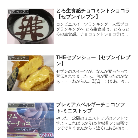
ージでわらび餅というのもどういう感じ
かわからなくて、興...
とろ生食感チョコミントショコラ
セブンイレブン
【セブンイレブン】
コンビニスイーツランキング 人気ブロ
グランキングへ とろ生食感は、とろっと
ろの生食感。チョコミントショコラは文
字通り、ショコラの上にミントムース、
その上にパリパリチョコがのっかったス
イーツってことですね。とろ生食感はシ
ョコラにかかるので、言...
THEセブンシュー【セブンイレブ
セブンイレブン
ン】
セブンのスイーツが、なんか変ったって
宣伝されてましたぁ。何が変ったのかな
ぁ・・・わからん。Σ(´Д｀；)まあ、今ま
でもリニューアル商品は多いんで、あま
り気にしないで純粋に楽しめがいいかな
ぁ。スイーツの選び方、食べ方は人それ
ぞれだし正解はない...
プレミアムベルギーチョコソフ
スイーツ・デザート
ト-ミニストップ
やったー念願のミニストップのソフトで
すよ～こればっかりは持ち帰って自宅で
ってできませんから～近くにあるのは歩
いて20分しかも駐車場がないんで、いつ
も食べたいなって思ったけどだべれませ