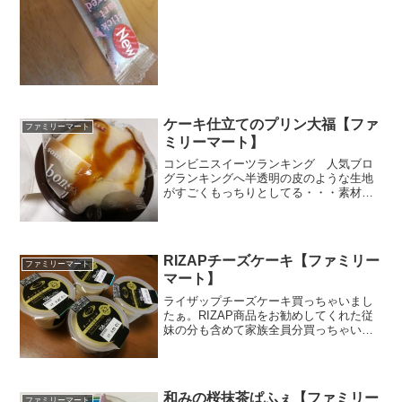
アーモンドですよね。でもこれはドライ
フルーツ。ドライフルーツ単品でもザク
ザク食べたい私なんで、こ...
ケーキ仕立てのプリン大福【ファ
ファミリーマート
ミリーマート】
コンビニスイーツランキング 人気ブロ
グランキングへ半透明の皮のような生地
がすごくもっちりとしてる・・・素材は
何だろう？と原材料名を見て納得。求肥
でしたぁ～～。その牛皮に包まれてるの
がプリン大福♪ケーキ仕立てということで
そのほかにスポンジ生地...
RIZAPチーズケーキ【ファミリー
ファミリーマート
マート】
ライザップチーズケーキ買っちゃいまし
たぁ。RIZAP商品をお勧めしてくれた従
妹の分も含めて家族全員分買っちゃいま
したよ。最初チーズケーキっていうのを
見て、びっくり。プリンかと思ってたの
で。でも改めてみてもプリンだなぁ～
～。オーストラリア産の...
和みの桜抹茶ぱふぇ【ファミリー
ファミリーマート