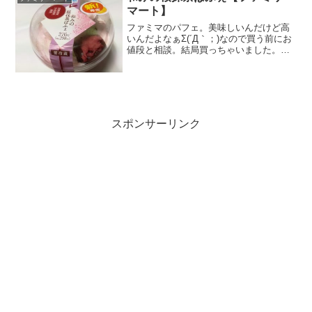
マート】
ファミマのパフェ。美味しいんだけど高
いんだよなぁΣ(´Д｀；)なので買う前にお
値段と相談。結局買っちゃいました。
Σ(´Д｀；)決め手は、梅干のような桜ので
かさｗパッケージ越しだと華やかでいろ
いろ入ってそう～～とワクワクします。
でも蓋を取った...
スポンサーリンク