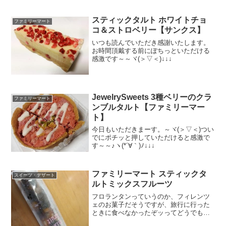
スティックタルト ホワイトチョ
ファミリーマート
コ＆ストロベリー【サンクス】
いつも読んでいただき感謝いたします。
お時間頂戴する前にぽちっといただける
感激です～～ヾ(＞▽＜)↓↓↓
JewelrySweets 3種ベリーのクラ
ファミリーマート
ンブルタルト【ファミリーマー
ト】
今日もいただきまーす。～ヾ(＞▽＜)つい
でにポチッと押していただけると感激で
す～～♪ヽ(*´∀｀)ﾉ↓↓↓
ファミリーマート スティックタ
スイーツ・デザート
ルトミックスフルーツ
フロランタンっていうのか、フィレンツ
ェのお菓子だそうですが、旅行に行った
ときに食べなかったぞッってどうでもい
いですがｗあれって、ピーナツというか