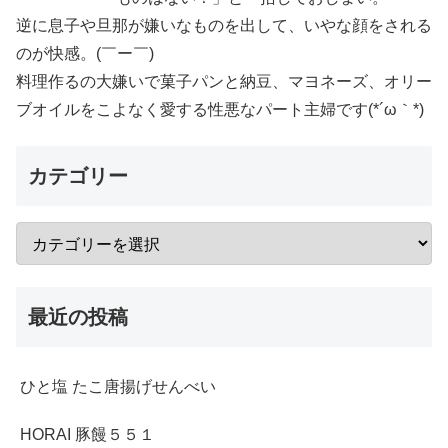
逆に息子や旦那が嫌いなものを出して、いやな顔をされる
のが快感。(￣ー￣)
料理作るの大嫌いで菓子パンと納豆、マヨネーズ、オリー
ブオイルをこよなく愛する性悪なパート主婦です(*´ω｀*)
カテゴリー
最近の投稿
ひと塩 たこ唐揚げせんべい
HORAI 豚饅５５１