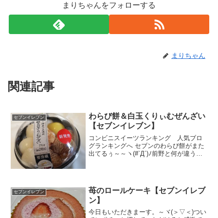
まりちゃんをフォローする
まりちゃん
関連記事
わらび餅＆白玉くりぃむぜんざい
セブンイレブン
【セブンイレブン】
コンビニスイーツランキング 人気ブロ
グランキングへ セブンのわらび餅がまた
出てるぅ～～ヽ(#`Д´)ﾉ前野と何が違うん
だろう？ ↓あははぁ～～ｗ白玉ぜんざい
は一緒でくりぃむが今回加わってるから
かぁ～(´▽`*)あとなんか黄色い白玉があ
る。月...
苺のロールケーキ【セブンイレブ
セブンイレブン
ン】
今日もいただきまーす。～ヾ(＞▽＜)つい