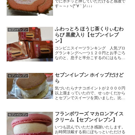
でにポチッと押していただけると感激で
す～～♪ヽ(*´∀｀)ﾉ↓↓↓
ふわっとろ ほうじ茶くりぃむわ
セブンイレブン
らび 黒蜜入り【セブンイレブ
ン】
コンビニスイーツランキング 人気ブロ
グランキングへ一つ１２０円とお手ごろ
なのと、息子と半分こするのにはもちが
ネットリしているので厳しいだろうとい
うことで家族３人分買ってきました。宇
治抹茶はよくありますが、ほうじ茶は珍
セブンイレブン ホイップだけど
セブンイレブン
しいですね。ほうじ茶クリ...
ら
気づいたらナナコポイントが２０００円
以上溜まっていたので、せっかくだから
とセブンでスイーツを買いました。比較
的口コミで高評価だったこれをまずホイ
ップだけどら高評価もあったのですが、
何せセブンのスイーツはどれもこれもそ
フランボワーズ マカロンアイス
セブンイレブン
こそこ評価がよろしい感じ...
クリーム【セブンイレブン】
いつも読んでいただき感謝いたします。
お時間頂戴する前にぽちっといただける