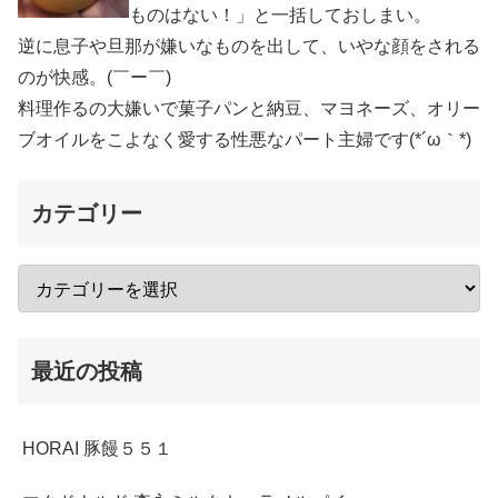
ものはない！」と一括しておしまい。
逆に息子や旦那が嫌いなものを出して、いやな顔をされる
のが快感。(￣ー￣)
料理作るの大嫌いで菓子パンと納豆、マヨネーズ、オリー
ブオイルをこよなく愛する性悪なパート主婦です(*´ω｀*)
カテゴリー
最近の投稿
HORAI 豚饅５５１