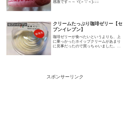
感激です～～ヾ(＞▽＜)↓↓↓
クリームたっぷり珈琲ゼリー【セ
セブンイレブン
ブンイレブン】
珈琲ゼリーが食べたいというよりも、上
に乗っかったホイップクリームがあまり
に見事だったので買っちゃいました。上
からだとゼリーが完全に隠れて見えませ
ん(ノ≧∇≦）嬉しい洋酒入り～～～うわぁ
～～～くるくるっと巻き巻き感半端ない
なぁ～～～固めかなぁ...
スポンサーリンク