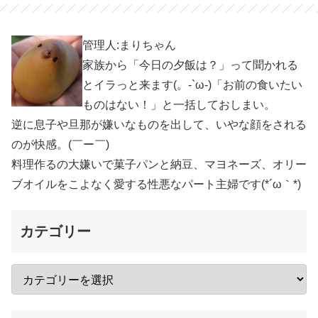
管理人:まりちゃん
家族から「今日の夕飯は？」って聞かれる
とイラっと来ます(。-`ω-)「お前の食いたい
ものはない！」と一括しておしまい。
逆に息子や旦那が嫌いなものを出して、いやな顔をされる
のが快感。(￣ー￣)
料理作るの大嫌いで菓子パンと納豆、マヨネーズ、オリー
ブオイルをこよなく愛する性悪なパート主婦です(*´ω｀*)
カテゴリー