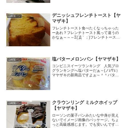
は低いですが糖質は決して少なくないの
でドカ食い注意ですね。グリーンが茶色
だったら犬の肌みたい...
デニッシュフレンチトースト【ヤ
山崎製パン
マザキ】
フレンチトースト食べたくなっちゃった
ーあれ？フレンチトースト風って違うの
かなぁ～～～Σ(´Д｀；)フレンチトースト
風だけに、熱量が高い！糖質も多い！だ
から美味しいはず～～ヽ(#`Д´)ﾉ封を開け
たらほんのり甘ーい香りとパンの小麦粉
の香りがし...
塩バターメロンパン【ヤマザキ】
山崎製パン
コンビニスイーツランキング 人気ブロ
グランキングへ塩バターだぁ～(ノ≧∇≦）
マヤザキの新商品ですよぉ～＾＾バター
自体にも食塩はいってますが、バターと
塩の組み合わせって地味～～に美味しい
に決まってますよね。栄養成分カロリー
と糖質は思った感じで...
クラウンリング ミルクホイップ
山崎製パン
【ヤマザキ】
ローソンの菓子パンみたいな中身が見え
ないでイメージ画像のパッケージ。ちょ
っと高級感感じます。でも安いんです