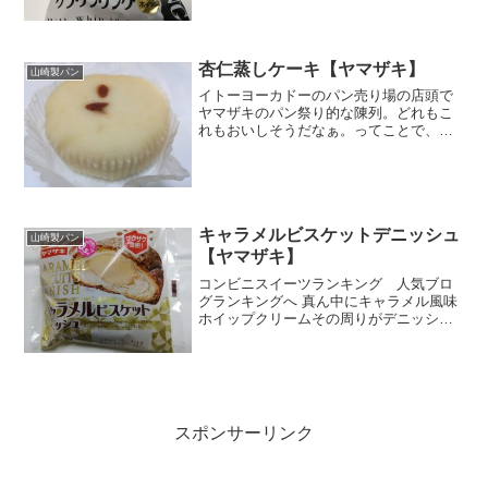
が。ホワイトチョコ、ミルクチョコ、ミ
ルクホイップ、ミルクとチョコだらけだ
ぁ～～～～(´▽`*)栄養成分原材料封から出
したとたんに甘ーい...
杏仁蒸しケーキ【ヤマザキ】
山崎製パン
イトーヨーカドーのパン売り場の店頭で
ヤマザキのパン祭り的な陳列。どれもこ
れもおいしそうだなぁ。ってことで、ま
とめ買いｗ連ちゃんでヤマザキの人気菓
子パンを試食予定です( ｀ー´)ノこんかい
のはこれ。杏仁蒸しケーキ杏仁ってあの
杏仁豆腐の杏仁だよ...
キャラメルビスケットデニッシュ
山崎製パン
【ヤマザキ】
コンビニスイーツランキング 人気ブロ
グランキングへ 真ん中にキャラメル風味
ホイップクリームその周りがデニッシュ
生地外側がビスケット生地で、キャラメ
ルビスケットデニッシュｗまんまだね
ぇ。でもわかりやすいから違和感ない
な。名前見ても「ん？」って...
スポンサーリンク