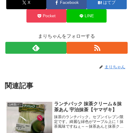
X
Facebook
はてブ
Pocket
LINE
まりちゃんをフォローする
まりちゃん
関連記事
ランチパック 抹茶クリーム＆抹
山崎製パン
茶あん 宇治抹茶【ヤマザキ】
抹茶のランチパック。セブンイレブン限
定です。綺麗な緑色がマーブル上に！抹
茶風味ですねぇ～～抹茶あんと抹茶クリ
ームという抹茶尽くし(ノ≧∇≦）カロリー