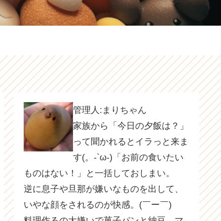
管理人:まりちゃん
家族から「今日の夕飯は？」
って聞かれるとイラっと来ま
す(。-`ω-)「お前の食いたい
ものはない！」と一括しておしまい。
逆に息子や旦那が嫌いなものを出して、
いやな顔をされるのが快感。(￣ー￣)
料理作るの大嫌いで菓子パンと納豆、マ