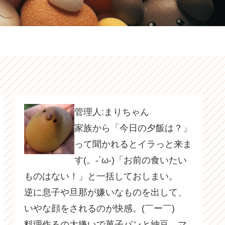
管理人:まりちゃん
家族から「今日の夕飯は？」
って聞かれるとイラっと来ま
す(。-`ω-)「お前の食いたい
ものはない！」と一括しておしまい。
逆に息子や旦那が嫌いなものを出して、
いやな顔をされるのが快感。(￣ー￣)
料理作るの大嫌いで菓子パンと納豆、マ