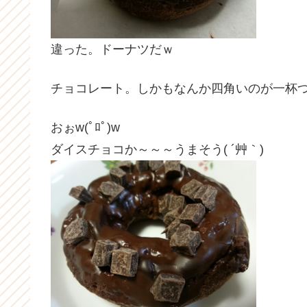
違った。ドーナツだｗ
チョコレート。しかもなんか四角いのが一杯つ
おぉw(ﾟﾛﾟ)w
ダイスチョコか～～～うまそう( ´艸｀)