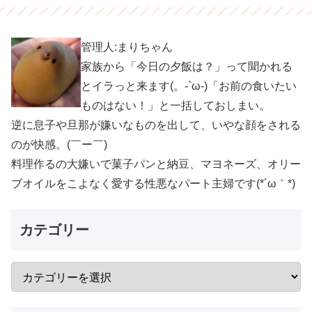
管理人:まりちゃん
家族から「今日の夕飯は？」って聞かれる
とイラっと来ます(。-`ω-)「お前の食いたい
ものはない！」と一括しておしまい。
逆に息子や旦那が嫌いなものを出して、いやな顔をされる
のが快感。(￣ー￣)
料理作るの大嫌いで菓子パンと納豆、マヨネーズ、オリー
ブオイルをこよなく愛する性悪なパート主婦です(*´ω｀*)
カテゴリー