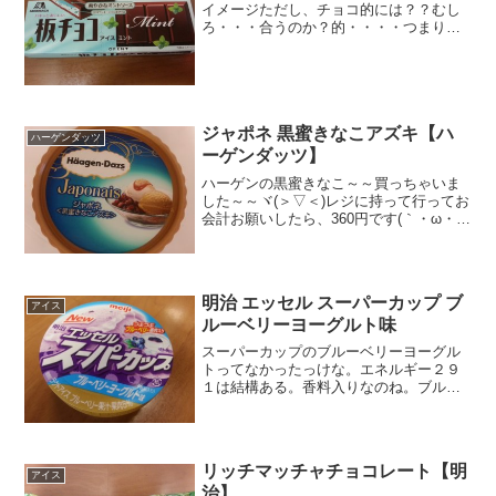
イメージただし、チョコ的には？？むし
ろ・・・合うのか？的・・・・つまり、
微妙香のミントはすきなんですが、食べ
物ときにはあまりしっくりいかない。た
だ、妙に気になる～で、パパちゃんが買
ってきた（自分ではよう買...
ジャポネ 黒蜜きなこアズキ【ハ
ハーゲンダッツ
ーゲンダッツ】
ハーゲンの黒蜜きなこ～～買っちゃいま
した～～ヾ(＞▽＜)レジに持って行ってお
会計お願いしたら、360円です(｀・ω・´).
え？(σﾟωﾟ)σ３００って・・・高くね？い
や絶対高いっしょ！いくらハーゲンとは
いえ。まあ、260円くらいだよな～って...
明治 エッセル スーパーカップ ブ
アイス
ルーベリーヨーグルト味
スーパーカップのブルーベリーヨーグル
トってなかったっけな。エネルギー２９
１は結構ある。香料入りなのね。ブルー
ベリーの香料かな。ラクトアイス復
習・・・ 乳固形分 乳脂肪
分アイスクリーム １５％以上 ８％...
リッチマッチャチョコレート【明
アイス
治】