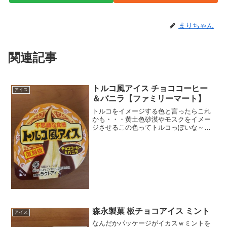
まりちゃん
関連記事
トルコ風アイス チョココーヒー
アイス
＆バニラ【ファミリーマート】
トルコをイメージする色と言ったらこれ
かも・・・黄土色砂漠やモスクをイメー
ジさせるこの色ってトルコっぽいな～復
刻版ってことは過去にも出たことあるん
だろうか？食べてないけど・・・爽やガ
リガリ君と同様に、新しい種類が出る
と、味わともかく食べたいっ...
森永製菓 板チョコアイス ミント
アイス
なんだかパッケージがイカスｗミントを