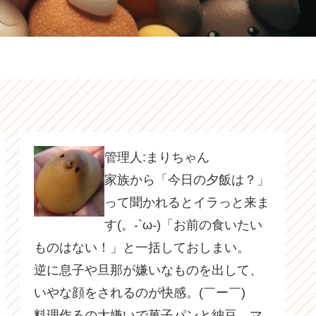
管理人:まりちゃん
家族から「今日の夕飯は？」
って聞かれるとイラっと来ま
す(。-`ω-)「お前の食いたい
ものはない！」と一括しておしまい。
逆に息子や旦那が嫌いなものを出して、
いやな顔をされるのが快感。(￣ー￣)
料理作るの大嫌いで菓子パンと納豆、マ