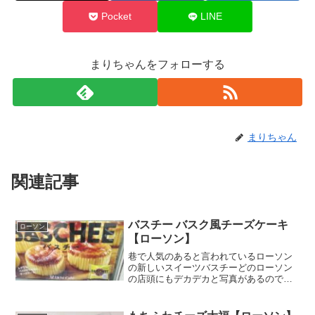
Pocket
LINE
まりちゃんをフォローする
まりちゃん
関連記事
バスチー バスク風チーズケーキ
ローソン
【ローソン】
巷で人気のあると言われているローソン
の新しいスイーツバスチーどのローソン
の店頭にもデカデカと写真があるのでそ
の存在を知ってはいたものの200円以上す
るスイーツなのでなかなか手が出
ず・・・ずっと食べずに避けてましたｗ