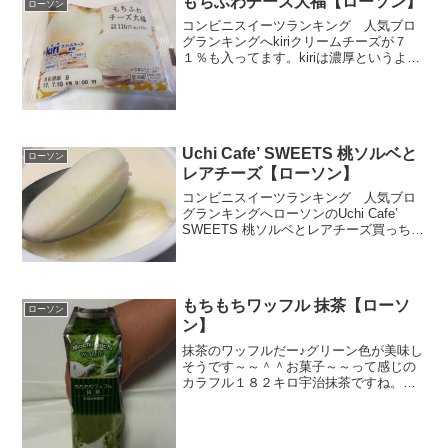
もちふわチーズ大福【ローソン】
ローソン
ところがパパちゃんから「あ...
コンビニスイーツランキング 人気ブロ
グランキングへkiriクリームチーズが７
１％も入ってます。kiriは濃厚というより
か酸味強めのさっぱりと下味が特徴。ど
ちらかというと濃厚が好みですが、kiriの
酸味に惹かれて買ってしまった感じで
す。食べた...
Uchi Cafe’ SWEETS 桃ソルベと
ローソン
レアチーズ【ローソン】
コンビニスイーツランキング 人気ブロ
グランキングへローソンのUchi Cafe’
SWEETS 桃ソルベとレアチーズ買っちゃ
いましたぁ。ソルベってなんだっけ？っ
て調べたら、乳脂肪分をわずかにでも含
むのが「シャーベット」、含まないもの
は「ソル...
もちもちワッフル 抹茶【ローソ
ローソン
ン】
抹茶のワッフルだー♪グリーン色が美味し
そうです～～＾＾お菓子～～って感じの
カラフル１８２キロ宇治抹茶ですね。伊
勢抹茶との違いは分かりませんがｗ包み
から出したら、ぼてって感じ。ふわふわ
の皮の中にぎっしり詰まったクリーム。
そのクリームのど真ん中...