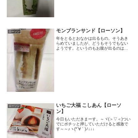
モンブランサンド【ローソン】
ローソン
年をとるとおなかは出るもの。そうあき
らめていましたが、どうもそうでもない
ようです。というのもお腹が出るのは腹
筋が弱いんじゃなくて、腹筋と背筋のバ
ランスが取れていないから、なんだそう
です。バランスをとるようにさせるに
は、まずは、このバランスが...
いちご大福 こしあん【ローソ
ローソン
ン】
今日もいただきまーす。～ヾ(＞▽＜)つい
でにポチッと押していただけると感激で
す～～♪ヽ(*´∀｀)ﾉ↓↓↓