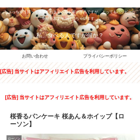
私のパパちゃは、スイーツのサンタさん。コンビニスイーツや高級和洋菓子を
しょっちゅう買ってきてくれます。我が家の平凡ですが、とってもハッピーな
幸せをおすそ分けしちゃいます。
私、食べる人ですが何か？
お問い合わせ
プライバシーポリシー
[広告] 当サイトはアフィリエイト広告を利用しています。
[広告] 当サイトはアフィリエイト広告を利用しています。
桜香るパンケーキ 桜あん＆ホイップ【ロ
ーソン】
ローソン