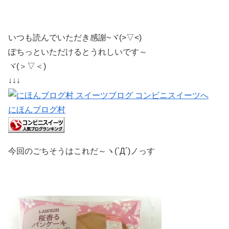
いつも読んでいただき感謝~ヾ(>▽<)
ぽちっといただけるとうれしいです～
ヾ(＞▽＜)
↓↓↓
にほんブログ村
今回のごちそうはこれだ～ヽ(`Д´)ノっす