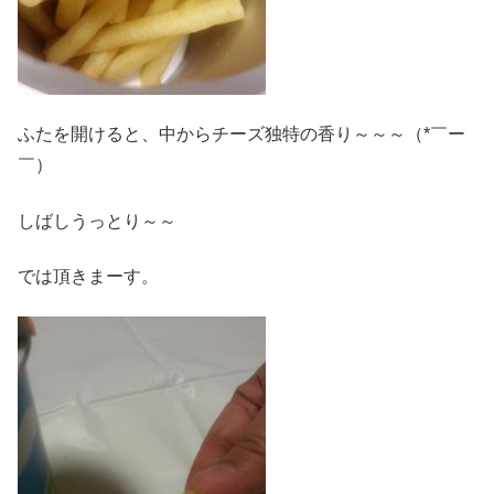
ふたを開けると、中からチーズ独特の香り～～～（*￣ー
￣）
しばしうっとり～～
では頂きまーす。