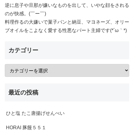
逆に息子や旦那が嫌いなものを出して、いやな顔をされる
のが快感。(￣ー￣)
料理作るの大嫌いで菓子パンと納豆、マヨネーズ、オリー
ブオイルをこよなく愛する性悪なパート主婦です(*´ω｀*)
カテゴリー
最近の投稿
ひと塩 たこ唐揚げせんべい
HORAI 豚饅５５１