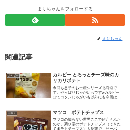
まりちゃんをフォローする
まりちゃん
関連記事
カルビー とろっとチーズ味のカ
カルビー
リカリポテト
今回も息子のお土産シリーズ北海道で
す。やっぱりじゃがいもですwカルビー
ぽてコタンじゃがいも以外にも今回はた
まねぎも入ってます。たまねぎとじゃが
いもって色的に似てるかもオニオンイン
じゃがいもってことかな？一袋当たりの
マツコ ポテトチップス
お菓子
炭水化物は8.4ｇ大体１...
マツコの知らない世界ここで紹介された
のが、菊水堂のポテトチップス（できた
てポテトチップス）大反響で、サーバー