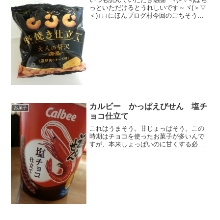
っといただけるとうれしいです～ヾ(＞▽
＜)↓↓↓にほんブログ村今回のごちそうは
これだ～ヽ(`Д´)ノっす小粒でなんとなく
東ハトのキャラメルコーンって感じです
が、カールです。うーん。いろいろ説明
があり...
カルビー かっぱえびせん 塩チ
お菓子
ョコ仕立て
これはうまそう。甘じょっぱそう。この
時期はチョコを使ったお菓子が多いんで
すが、本来しょっぱいのに甘くする必要
がなぜある～そう、脳が感じるのはスル
ーｗ正反対の味覚のコラボは、 食べたく
なりまする～ キュー∩(＞ヮ＜)qそう。
味だけじゃなくて ...