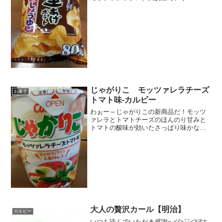
ダウンしたほどとか。これを知ってパパ
ちゃんが買ってきたのがこちら堅あげポ
テトこちらのルーツを見て決めたんだそ
うです。これ知ってました...
じゃがりこ モッツァレラチーズ
お菓子
トマト味-カルビー
わぉー～じゃがりこの新商品だ！モッツ
ァレラとトマトチーズのほんのり甘みと
トマトの酸味が効いたさっぱり味かな？
価格：税込152円エネルギー：２５８キロ
カロリートマトパウダーとモッツァレラ
チーズパウダーの他にミルクパウダーと
プロセスチーズパウダ...
大人の贅沢カール【明治】
カルビー
いつも読んでいただき感謝~ヾ(>▽<)ぽち