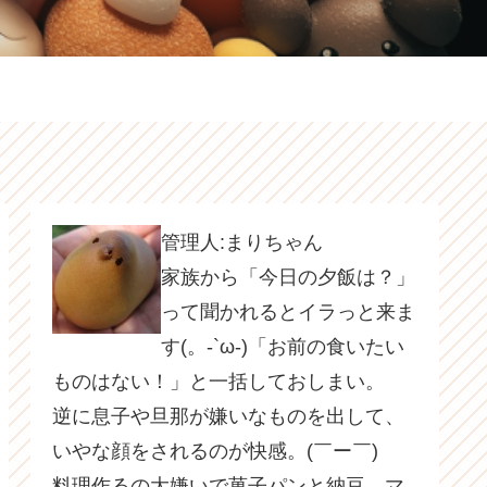
管理人:まりちゃん
家族から「今日の夕飯は？」
って聞かれるとイラっと来ま
す(。-`ω-)「お前の食いたい
ものはない！」と一括しておしまい。
逆に息子や旦那が嫌いなものを出して、
いやな顔をされるのが快感。(￣ー￣)
料理作るの大嫌いで菓子パンと納豆、マ