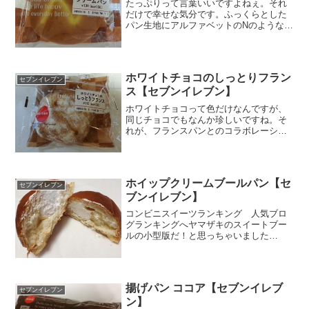
たっぷりって言葉いいですよねぇ。それ
だけで幸せな気分です。ふっくらとした
パン生地にアルファベットのNのようなク
リームで書かれた模様があります。Zか
な？どのくらいのたっぷりなのかドキド
キです(*´ω｀*)ちょい、空洞がありますけ
ど、期待通りの...
ホワイトチョコのしっとりフラン
セブンイレブン
ス【セブンイレブン】
ホワイトチョコって色だけなんですが、
同じチョコでもなんか珍しいですね。そ
れが、フランスパンとのコラボレーショ
ンということで、食感も楽しめそう。表
面にまぶされた真っ白なパウダーも美味
しさを増幅させますね～～。ええぇええ
～～～ホワイトチョコなの...
ホイップクリームブールパン【セ
セブンイレブン
ブンイレブン】
コンビニスイーツランキング 人気ブロ
グランキングへヤマザキのスイートブー
ルの小型版だ！と思っちゃいました
（´ω`*）スイートブールよりもほんのち
ょっと安い程度なので正直高い～～と思
って買わなかったのですが、相変わらず
店頭で売られているので、...
揚げパン ココア【セブンイレブ
セブンイレブン
ン】