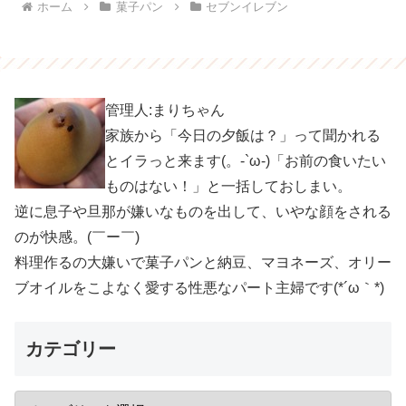
ホーム
菓子パン
セブンイレブン
管理人:まりちゃん
家族から「今日の夕飯は？」って聞かれる
とイラっと来ます(。-`ω-)「お前の食いたい
ものはない！」と一括しておしまい。
逆に息子や旦那が嫌いなものを出して、いやな顔をされる
のが快感。(￣ー￣)
料理作るの大嫌いで菓子パンと納豆、マヨネーズ、オリー
ブオイルをこよなく愛する性悪なパート主婦です(*´ω｀*)
カテゴリー