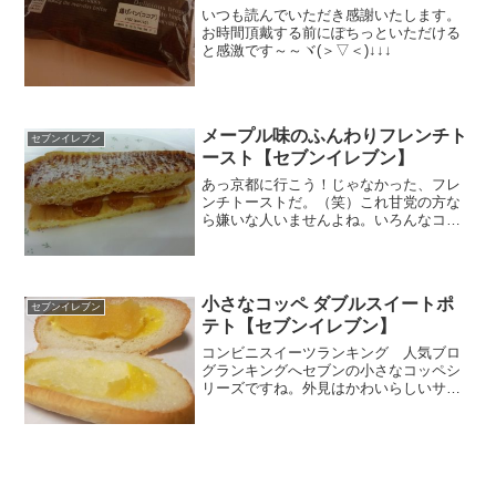
いつも読んでいただき感謝いたします。
お時間頂戴する前にぽちっといただける
と感激です～～ヾ(＞▽＜)↓↓↓
メープル味のふんわりフレンチト
セブンイレブン
ースト【セブンイレブン】
あっ京都に行こう！じゃなかった、フレ
ンチトーストだ。（笑）これ甘党の方な
ら嫌いな人いませんよね。いろんなコン
ビニでいろんな種類出てますが、ついつ
い買っちゃいます。だって、元が旨いん
ですから、どんなアレンジしても美味し
いって思いますからね。２...
小さなコッペ ダブルスイートポ
セブンイレブン
テト【セブンイレブン】
コンビニスイーツランキング 人気ブロ
グランキングへセブンの小さなコッペシ
リーズですね。外見はかわいらしいサイ
ズのコッペパンですが、中に入ってるク
リームが違いますね。今回選んだのはス
イートポテト。秋らしい。ダブルという
のはあんとクリームのコト...