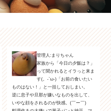
管理人:まりちゃん
家族から「今日の夕飯は？」
って聞かれるとイラっと来ま
す(。-`ω-)「お前の食いたい
ものはない！」と一括しておしまい。
逆に息子や旦那が嫌いなものを出して、
いやな顔をされるのが快感。(￣ー￣)
料理作るの大嫌いで菓子パンと納豆、マ