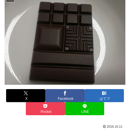
X
Facebook
はてブ
Pocket
LINE
2016.10.11