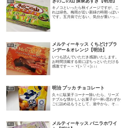
きのこの山 抹茶あずき【明治】
明治
キノコといったら秋イメージですが、こ
れは緑色。梅雨が近い新緑の時期っぽい
です。五月病でだるい、気分が重いって
方はこれを食べてほっとくつろぐかな。
原材料と栄養成分う～む・・・この矢印
の方向にあけてくださいがわからない(ノ
≧∇≦）どこから破った...
メルティーキッス くちどけブラ
明治
ンデー＆オレンジ【明治】
いつも読んでいただき感謝いたします。
お時間頂戴する前にぽちっといただける
感激です～～ヾ(＞▽＜)↓↓↓
明治 プッカ チョコレート
明治
久々に駄菓子コーナー除いたら、リーズ
ナブルな懐かしいお菓子が一杯♪思わずか
ごに詰め込もうとして、途中から、そん
なの都度買えばいいじゃん！と気づいて
商品戻したりも。で、まずトップバッタ
ーがこれプッカ（Pucca）これ、初期の
ころ、絶頂期のとん...
メルティーキッス バニラホワイ
明治