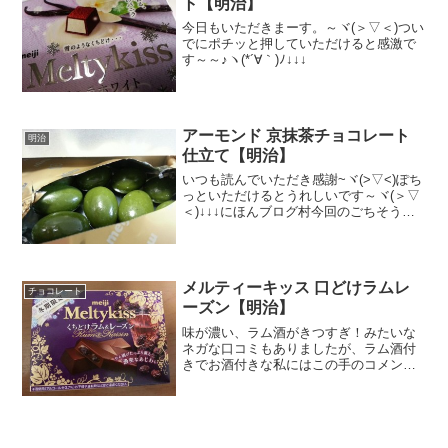
ト【明治】
今日もいただきまーす。～ヾ(＞▽＜)つい
でにポチッと押していただけると感激で
す～～♪ヽ(*´∀｀)ﾉ↓↓↓
アーモンド 京抹茶チョコレート
明治
仕立て【明治】
いつも読んでいただき感謝~ヾ(>▽<)ぽち
っといただけるとうれしいです～ヾ(＞▽
＜)↓↓↓にほんブログ村今回のごちそうは
これだ～ヽ(`Д´)ノっすめずらしく新発売
と同時にあちこちのコンビニの店頭でよ
く見かけるんだよなぁ。でも高いｗ税込
２７０...
メルティーキッス 口どけラムレ
チョコレート
ーズン【明治】
味が濃い、ラム酒がきつすぎ！みたいな
ネガな口コミもありましたが、ラム酒付
きでお酒付きな私にはこの手のコメント
はむしろ高評価と受け取ります。早く食
べたいなーって思っていましたが、なか
なか身近なお店になくてうーんこれは縁
がないかな～と忘れかけて...