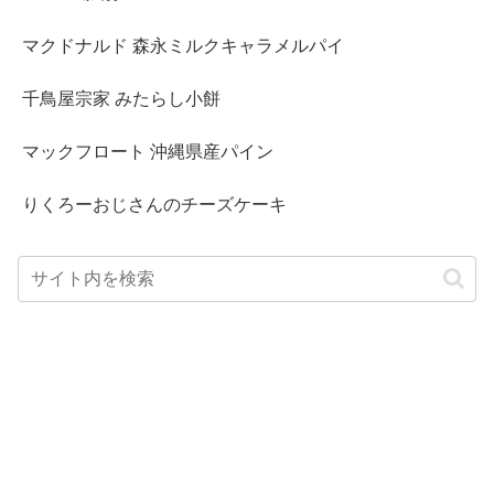
マクドナルド 森永ミルクキャラメルパイ
千鳥屋宗家 みたらし小餅
マックフロート 沖縄県産パイン
りくろーおじさんのチーズケーキ