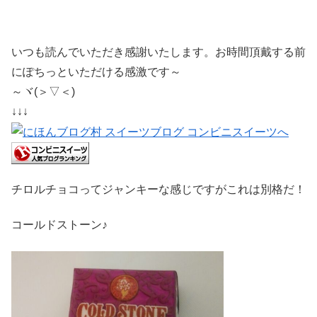
いつも読んでいただき感謝いたします。お時間頂戴する前
にぽちっといただける感激です～
～ヾ(＞▽＜)
↓↓↓
チロルチョコってジャンキーな感じですがこれは別格だ！
コールドストーン♪