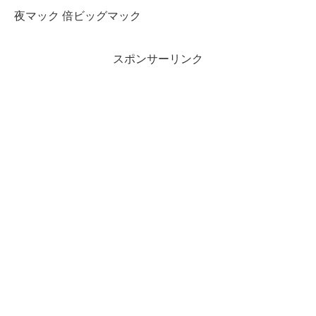
夜マック 倍ビッグマック
スポンサーリンク