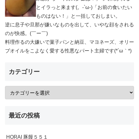
とイラっと来ます(。-`ω-)「お前の食いたい
ものはない！」と一括しておしまい。
逆に息子や旦那が嫌いなものを出して、いやな顔をされる
のが快感。(￣ー￣)
料理作るの大嫌いで菓子パンと納豆、マヨネーズ、オリー
ブオイルをこよなく愛する性悪なパート主婦です(*´ω｀*)
カテゴリー
最近の投稿
HORAI 豚饅５５１