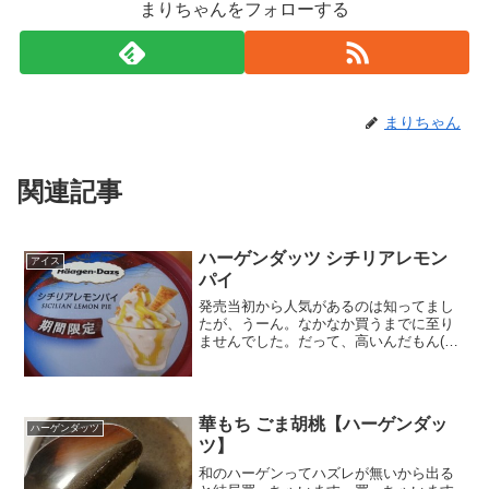
まりちゃんをフォローする
まりちゃん
関連記事
ハーゲンダッツ シチリアレモン
アイス
パイ
発売当初から人気があるのは知ってまし
たが、うーん。なかなか買うまでに至り
ませんでした。だって、高いんだもん(笑)
ということで、パパちゃんにおねだり作
戦ｗガリガリとかもいいけど。たまには
ね～みたいにｗそしたら、そういえば、
抹茶のやつかってから...
華もち ごま胡桃【ハーゲンダッ
ハーゲンダッツ
ツ】
和のハーゲンってハズレが無いから出る