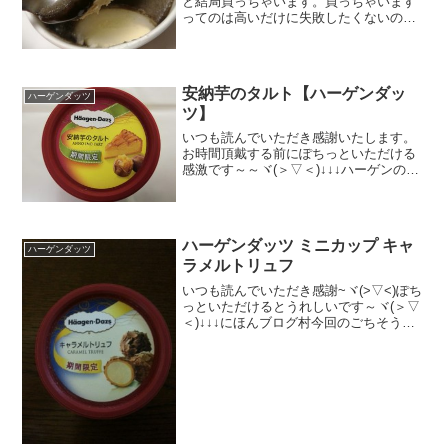
と結局買っちゃいます。買っちゃいます
ってのは高いだけに失敗したくないの
で。今のところありませんが。今回は胡
麻とくるみくるみって胡桃なんですね。
難しい字だ。もちろんアイスクリーム。
乳脂肪分たっぷり。和スイー...
安納芋のタルト【ハーゲンダッ
ハーゲンダッツ
ツ】
いつも読んでいただき感謝いたします。
お時間頂戴する前にぽちっといただける
感激です～～ヾ(＞▽＜)↓↓↓ハーゲンの安
納芋だ～～～ヽ(#`Д´)ﾉ旬！
*******************************************発売
日 ...
ハーゲンダッツ ミニカップ キャ
ハーゲンダッツ
ラメルトリュフ
いつも読んでいただき感謝~ヾ(>▽<)ぽち
っといただけるとうれしいです～ヾ(＞▽
＜)↓↓↓にほんブログ村今回のごちそうは
これだ～ヽ(`Д´)ノっす高くて手が出ない
ハーゲンですが、名前だけは知ってまし
た。帰省した際に、冷蔵庫を開けたら、
な、な...