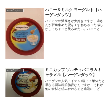
ハニー＆ミルク ヨーグルト【ハ
ハーゲンダッツ
ーゲンダッツ】
ハチミツの濃厚さが大好きですが、蜂さ
んが折角集めた蜜をくすねちゃった感じ
がしてちょっと後ろめたい。ハニーとミ
ルクの組み合わせは食べたことがなくて
も合うって確信持ててしまいますが、今
回はさらにヨーグルト仕立てです。む
む。あなどれない。これで２...
ミニカップ ソルティバニラ＆キ
ハーゲンダッツ
ャラメル【ハーゲンダッツ】
ハーゲンの人気アイテム♪塩って単体だと
単なる調味料的脇役なんですが、それが
他の食材と組み合わさると途端に、どん
な味なんだろうって興味がわいてくるの
が不思議です。塩とキャラメル。これっ
てキャンディーとかでもあるのでだいた
い味は想像できるんです...