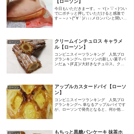
【ローソン】
今日もいただきまーす。～ヾ(＞▽＜)つい
でにポチッと押していただけると感激で
す～～♪ヽ(*´∀｀)ﾉ↓↓↓メロンパンと聞いた
だけで瞳孔が開いちゃうほど食べたくな
っちゃう人がいそうなのかなぁｗメロン
パンのコーナーで、結構札はあるけれど
商品が売...
クリームインチュロス キャラメ
ローソン
ル【ローソン】
コンビニスイーツランキング 人気ブロ
グランキングへ ローソンの新しい菓子パ
ンだぁヽ(#`Д´)ﾉ大好きなチュロス。クリ
ームインチュロスということでチュロ巣
の中にキャラメルクリームが入ってる。
食べた感想はどうだったの？という気の
早い読者さん（...
アップルカスタードパイ【ローソ
ローソン
ン】
コンビニスイーツランキング 人気ブロ
グランキングへ 単なるアップルパイです
が、ローソンで発売となると、何か他の
とは違うはずっと気になっちゃいます。
食べた感想はどうだったの？という気の
早い読者さん（私みたいなｗ）のために
まずは評価から【勝手に...
もちっと黒糖パンケーキ 抹茶ホ
ローソン