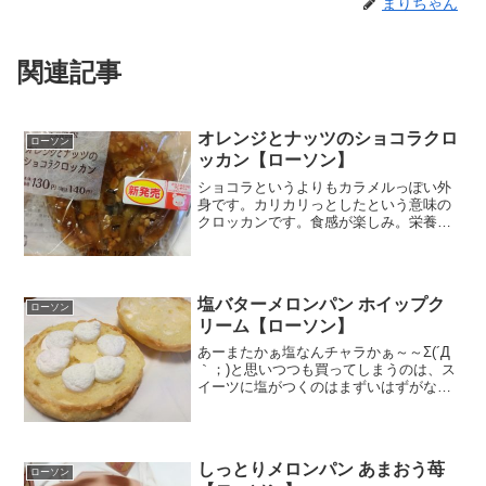
まりちゃん
関連記事
オレンジとナッツのショコラクロ
ローソン
ッカン【ローソン】
ショコラというよりもカラメルっぽい外
身です。カリカリっとしたという意味の
クロッカンです。食感が楽しみ。栄養成
分クロッカンによく使われるオレンジピ
ール、アーモンドが入ってます。牛肉？
あるいは貝のひものようなゴツゴツっと
した見た目。ロールキャベ...
塩バターメロンパン ホイップク
ローソン
リーム【ローソン】
あーまたかぁ塩なんチャラかぁ～～Σ(´Д
｀；)と思いつつも買ってしまうのは、ス
イーツに塩がつくのはまずいはずがない
という刷り込みですね。😆まぁ失敗して
もたいした出費ではないし、何よりも食
べたいという自分の気持ちを大事にしな
いとなぁ。（といっ...
しっとりメロンパン あまおう苺
ローソン