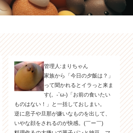
管理人:まりちゃん
家族から「今日の夕飯は？」
って聞かれるとイラっと来ま
す(。-`ω-)「お前の食いたい
ものはない！」と一括しておしまい。
逆に息子や旦那が嫌いなものを出して、
いやな顔をされるのが快感。(￣ー￣)
料理作るの大嫌いで菓子パンと納豆、マ