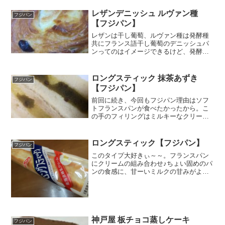
は洋小倉は和ということで、一見見た目
は洋風ケーキっぽいですが、私的には和
レザンデニッシュ ルヴァン種
フジパン
洋折衷なデザート♪もちの...
【フジパン】
レザンは干し葡萄、ルヴァン種は発酵種
共にフランス語干し葡萄のデニッシュパ
ンってのはイメージできるけど、発酵種
がわかりません。ただ、発酵ってつくの
はそれだけで体に良さそうではありま
す。ふうから出すと、しっとり、じゅわ
ロングスティック 抹茶あずき
フジパン
ぁ～という見た目この感じ、...
【フジパン】
前回に続き、今回もフジパン理由はソフ
トフランスパンが食べたかったから。こ
の手のフィリングはミルキーなクリーム
が多いんだけど、これは抹茶あずき入り
これが決め手になりました。これはロン
グいいね。しかもフランスパンのごつご
ロングスティック【フジパン】
フジパン
つ感がなくってのっぺりっ...
このタイプ大好きぃ～～。フランスパン
にクリームの組み合わせ♪ちょい固めのパ
ンの食感に、甘ーいミルクの甘みがよく
合うんだよなぁ～。ちょい固めのご飯に
生卵が合うのとおんなじ感じ。北海道
産。栄養成分原材料名フランスパンとい
うよりか、ちょいかための...
神戸屋 板チョコ蒸しケーキ
フジパン