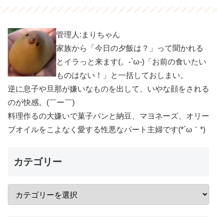
管理人:まりちゃん
家族から「今日の夕飯は？」って聞かれる
とイラっと来ます(。-`ω-)「お前の食いたい
ものはない！」と一括しておしまい。
逆に息子や旦那が嫌いなものを出して、いやな顔をされる
のが快感。(￣ー￣)
料理作るの大嫌いで菓子パンと納豆、マヨネーズ、オリー
ブオイルをこよなく愛する性悪なパート主婦です(*´ω｀*)
カテゴリー