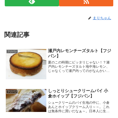
まりちゃん
関連記事
瀬戸内レモンチーズタルト【フジ
フジパン
パン】
夏のこの時期にピッタリじゃない！？瀬
戸内レモンチーズタルト地中海レモン、
じゃなくって瀬戸内ってのがなんかい
い。親近感♪レモンとチーズの組み合わせ
も意外と合うかも「そぼろにレアチーズ
風味クリームを絞り、瀬戸内レモンのゼ
スト（表皮）入りチーズ風...
しっとりシュークリームパイ 小
フジパン
倉ホイップ【フジパン】
シュークリームのパイ生地の中に、小倉
あんとホイップクリーム入り～～。これ
は無条件に買いだなぁ～。日本人に生ま
れてよかったぁ～～。ビバ小倉ｗシュー