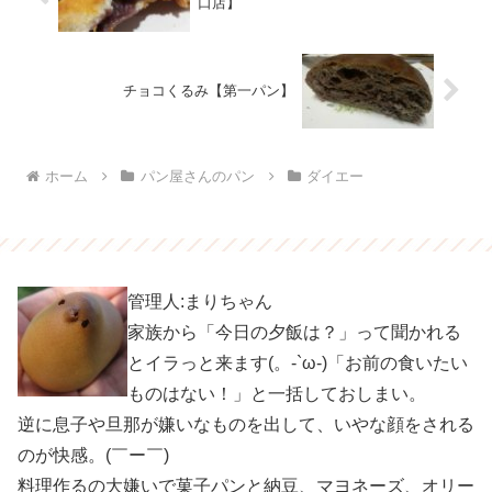
口店】
チョコくるみ【第一パン】
ホーム
パン屋さんのパン
ダイエー
管理人:まりちゃん
家族から「今日の夕飯は？」って聞かれる
とイラっと来ます(。-`ω-)「お前の食いたい
ものはない！」と一括しておしまい。
逆に息子や旦那が嫌いなものを出して、いやな顔をされる
のが快感。(￣ー￣)
料理作るの大嫌いで菓子パンと納豆、マヨネーズ、オリー