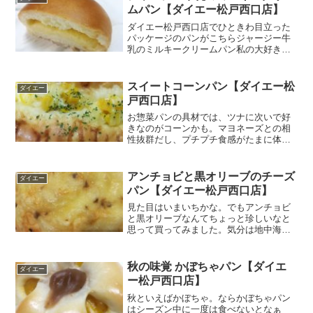
ムパン【ダイエー松戸西口店】
ダイエー松戸西口店でひときわ目立った
パッケージのパンがこちらジャージー牛
乳のミルキークリームパン私の大好きな
単語満載だぁ♪岡山県蒜山高原の濃厚カス
タードクリーム蒜山って「ひるぜん」っ
て読むのね。よめんわぁ～。この艶感、
スイートコーンパン【ダイエー松
ダイエー
すべすべ感に何となく嫉...
戸西口店】
お惣菜パンの具材では、ツナに次いで好
きなのがコーンかも。マヨネーズとの相
性抜群だし、プチプチ食感がたまに体が
求めるんです。この日がまさにそう。う
っすらコーン色に染まったコッペパンに
バジルまでかかっててイタリアーナな見
アンチョビと黒オリーブのチーズ
ダイエー
た目だわぁ～。食べる直前...
パン【ダイエー松戸西口店】
見た目はいまいちかな。でもアンチョビ
と黒オリーブなんてちょっと珍しいなと
思って買ってみました。気分は地中海へ
ゴーゴー♪レンジでチンしたらチーズの香
りがふわぁっと♪なんかさっきまでの見た
目の悪さが消えました。いつの間にか美
秋の味覚 かぼちゃパン【ダイエ
ダイエー
味しそうに思えてきた...
ー松戸西口店】
秋といえばかぼちゃ。ならかぼちゃパン
はシーズン中に一度は食べないとなぁ