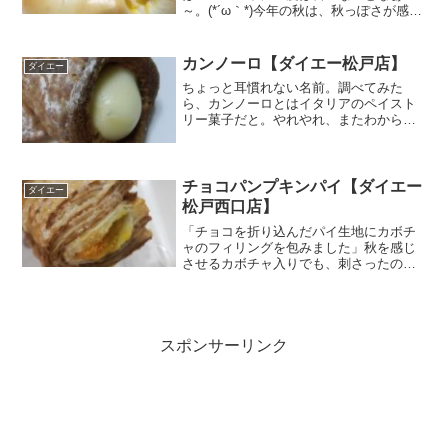
～。(*´ω｀*)今年の秋は、秋っぽさが感じ
られないまま冬が来てる感じもあります
が(*´Д｀)まぁ、食べるものぐらいはせめ
て秋らしさを感じたいもんですね。お店
カンノーロ【ダイエー松戸店】
ダイエー
のＰＯＰによ...
ちょっと耳慣れない名前。調べてみた
ら、カンノーロとはイタリアのペイスト
リー菓子だと。やれやれ、またわからな
い言葉。ペイストリーって何？ついでに
調べたら、バターや卵、ショートニング
を焼いて作った食べ物。タルトっぽいけ
れど、タルトの小型版って感...
チョコパンプキンパイ【ダイエー
ダイエー
松戸西口店】
「チョコを折り込んだパイ生地にカボチ
ャのフィリングを包みました」秋を感じ
させるカボチャ入りでも、刺さったのは
そこじゃなくって、チョコとのコラボ。
これは珍しいかもアップルパイみたいな
たくさんの切れ目がある生地で、表面が
ごわごわしてるのも食感が...
スポンサーリンク