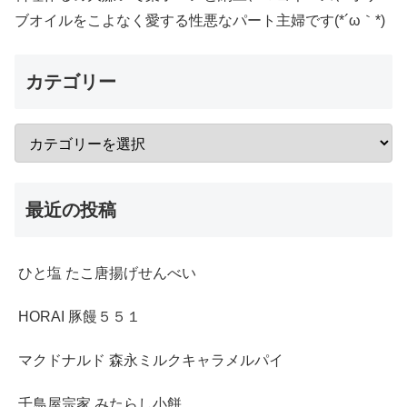
ブオイルをこよなく愛する性悪なパート主婦です(*´ω｀*)
カテゴリー
最近の投稿
ひと塩 たこ唐揚げせんべい
HORAI 豚饅５５１
マクドナルド 森永ミルクキャラメルパイ
千鳥屋宗家 みたらし小餅