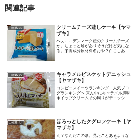
関連記事
クリームチーズ蒸しケーキ【ヤマ
山崎製パン
ザキ】
へぇ～～デンマーク産のクリームチーズ
か。ちょっと癖がありそうだけど気にな
る。栄養成分原材料名おや？白こしあん
なんてのもはいってるな。サイズがかわ
いい！手のひらサイズ。イメージしてた
蒸しケーキよりも生地が堅そうだ。お
や？蒸しケーキというとパッ...
キャラメルビスケットデニッシュ
山崎製パン
【ヤマザキ】
コンビニスイーツランキング 人気ブロ
グランキングへ 真ん中にキャラメル風味
ホイップクリームその周りがデニッシュ
生地外側がビスケット生地で、キャラメ
ルビスケットデニッシュｗまんまだね
ぇ。でもわかりやすいから違和感ない
な。名前見ても「ん？」って...
ほろっとしたクグロフケーキ【ヤ
山崎製パン
マザキ】
ん？なんだこの形。見たことあるような