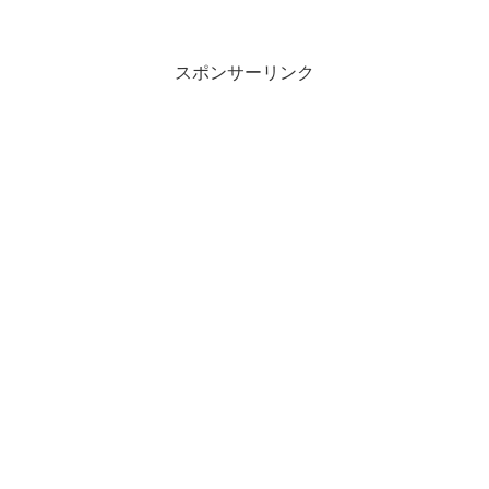
カロリー糖質取り出した時は、クロワッ
サン生地の香りが。まだ胡桃や胡麻の風
味はなし。蝋のようなテル...
スポンサーリンク