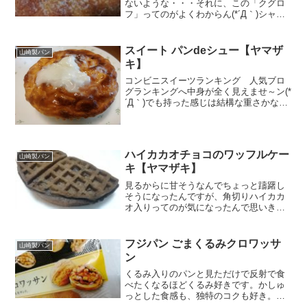
ないような・・・それに、この「クグロ
フ」ってのがよくわからん(*´Д｀)シャク
だから調べちゃったぜぃ( ｀ー´)ノ
*********************************************...
スイート パンdeシュー【ヤマザ
山崎製パン
キ】
コンビニスイーツランキング 人気ブロ
グランキングへ中身が全く見えませ～ン(*
´Д｀)でも持った感じは結構な重さかな～
～。てっぺんにかかったシュガーソース
もパッケージ通りなら美味しいに違いな
い( ｀ー´)ノってことで、都合よく判断し
て買ってみ...
ハイカカオチョコのワッフルケー
山崎製パン
キ【ヤマザキ】
見るからに甘そうなんでちょっと躊躇し
そうになったんですが、角切りハイカカ
オ入りってのが気になったんで思いきっ
て購入しました。開けてみると確かにこ
の格子状の模様はワッフル。でもフカフ
カ生地なんでホットケーキに近いかなぁ
フジパン ごまくるみクロワッサ
山崎製パン
～(;´д｀)お！このホ...
ン
くるみ入りのパンと見ただけで反射で食
べたくなるほどくるみ好きです。かしゅ
っとした食感も、独特のコクも好き。今
回はごまとクロワッサンとの組み合わせ