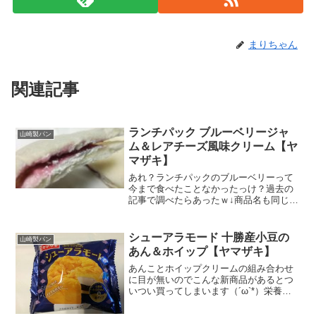
まりちゃん
関連記事
ランチパック ブルーベリージャ
山崎製パン
ム＆レアチーズ風味クリーム【ヤ
マザキ】
あれ？ランチパックのブルーベリーって
今まで食べたことなかったっけ？過去の
記事で調べたらあったｗ↓商品名も同じだ
ｗが、パッケージも生地も使ってるブル
ーベリーの産地も違ってました。( ﾟДﾟ)そ
うか。新商品のラベルに嘘偽りはないん
シューアラモード 十勝産小豆の
山崎製パン
ですねぇ。ヤマ...
あん＆ホイップ【ヤマザキ】
あんことホイップクリームの組み合わせ
に目が無いのでこんな新商品があるとつ
いつい買ってしまいます（´ω`*）栄養成
分原材料名このポクポクっとした見た目
がステキです(ノ≧∇≦）このなかにおそら