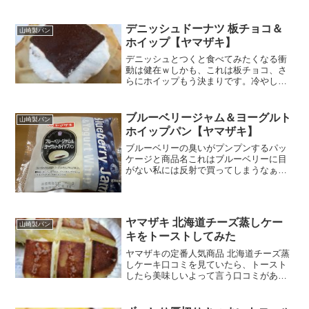
くたっぷり餡とホイップが詰まってると
思うとテンション...
デニッシュドーナツ 板チョコ＆
山崎製パン
ホイップ【ヤマザキ】
デニッシュとつくと食べてみたくなる衝
動は健在ｗしかも、これは板チョコ、さ
らにホイップもう決まりです。冷やして
もおいしいってあるので一応冷蔵庫で一
晩冷やしたんですが、翌日出していざ食
べるってなったら全然冷たくなくって、
ブルーベリージャム＆ヨーグルト
山崎製パン
なんだかなぁ～って感じで...
ホイップパン【ヤマザキ】
ブルーベリーの臭いがプンプンするパッ
ケージと商品名これはブルーベリーに目
がない私には反射で買ってしまうなぁ～
～。ヨーグルトホイップかぁ。これ合わ
ないわけないなぁ。栄養成分原材料名し
っとりしてると思ったら、カサカサな表
面でちょっと意表突かれた...
ヤマザキ 北海道チーズ蒸しケー
山崎製パン
キをトーストしてみた
ヤマザキの定番人気商品 北海道チーズ蒸
しケーキ口コミを見ていたら、トースト
したら美味しいよって言う口コミがあり
ました。これは手軽にできそうなので、
今度見つけたら試してみようと思いまし
た。調度安売りしていたのでほどなく購