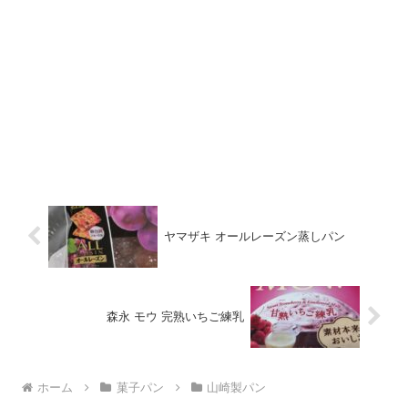
ヤマザキ オールレーズン蒸しパン
森永 モウ 完熟いちご練乳
ホーム
菓子パン
山崎製パン