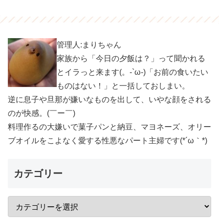
管理人:まりちゃん
家族から「今日の夕飯は？」って聞かれる
とイラっと来ます(。-`ω-)「お前の食いたい
ものはない！」と一括しておしまい。
逆に息子や旦那が嫌いなものを出して、いやな顔をされる
のが快感。(￣ー￣)
料理作るの大嫌いで菓子パンと納豆、マヨネーズ、オリー
ブオイルをこよなく愛する性悪なパート主婦です(*´ω｀*)
カテゴリー