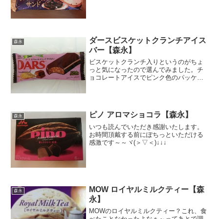
んで、もう～どれがどれだかわからなく
なっちゃったｗでも好きなんで食べます
よ♪カロリー２９５ ムム多い・・・ラ
クトアイスね。おぉ！...
ダースビスケットクランチアイス
森永
バー【森永】
ビスケットクランチ入りというのがちょ
っと気になったので選んでみました。チ
ョコレートアイスでピンク色のパッケー
ジ色はなんでだろう・・・カロリー原材
料全粒粉ビスケット、これですね。中か
ら取り出したアイスバー見た目は普通の
チョコバーです。切り口チ...
ピノ アロマショコラ【森永】
森永
いつも読んでいただき感謝いたします。
お時間頂戴する前にぽちっといただける
感激です～～ヾ(＞▽＜)↓↓↓
MOW ロイヤルミルクティー【森
森永
永】
MOWのロイヤルミルクティー？これ、食
べたことなかったよなぁ～ってあとで調