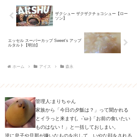
ザクシュー ザクザクチョコシュー【ロー
ソン】
エッセル スーパーカップ Sweet’s アップ
ルタルト【明治】
ホーム
アイス
森永
管理人:まりちゃん
家族から「今日の夕飯は？」って聞かれる
とイラっと来ます(。-`ω-)「お前の食いたい
ものはない！」と一括しておしまい。
逆に息子や旦那が嫌いなものを出して、いやな顔をされる