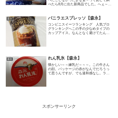
べたら8月に出た新商品でした。へぇ～ロ
イヤルミルクティーは結構メジャーなフ
レーバー だから今までなかったのが不
思議。それはいいとして、紅茶の中でも
バニラエスプレッソ【森永】
森永
私はこのロイヤルミル...
コンビニスイーツランキング 人気ブロ
グランキングへこの手の少なめタイプの
カップアイス。なんとなく避けてたんで
すねぇ。美味しいかもしれないけど少な
いじゃんって感じで。ところが、業務ス
ーパーでたまたまよーく見てみたら味が
濃そうでちょっと食べたく...
れん乳氷【森永】
森永
懐かしい～～練乳だ～～～。この牛さん
の顔。パッケージの赤がなんでだろうっ
て思うんですが、でも違和感なし。ラク
トアイスなんでエネルギーは抑えめ糖分
たっぷりですが、疲れた時にホッとしま
すよね。あれ？こんな感じだったかな
ぁ？バニラアイスと違って、...
スポンサーリンク