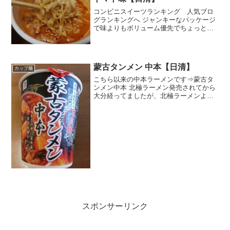
コンビニスイーツランキング 人気ブロ
グランキングへ ジャンキーなパッケージ
で味よりもボリューム優先でちょっとリ
スキーな感じ。つまり外れる確率が高そ
うｗでも日清のなら食べてみてもいいか
なぁ。ピザは好きですが、ポテトトマト
味というのがなんともノ...
蒙古タンメン 中本【日清】
カップ麺
こちら以来の中本ラーメンです⇒蒙古タ
ンメン中本 北極ラーメン発売されてから
大分経ってましたが、北極ラーメンより
も辛くないということで、辛いもの好き
の私的にはもう一回北極ラーメンが食べ
たいと思ってこちらの蒙古タンメンは買
うに至らず・・・が、待...
スポンサーリンク