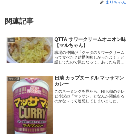
まりちゃん
関連記事
QTTA サワークリームオニオン味
日清
【マルちゃん】
職場の仲間が「クッタのサワークリーム
って食べた？結構美味しかったよ！」と
話してたので気になって、あったら買お
うと思ってましたが、近くの店にはな
し。何かのついでにマイバスケットに行
ったらあったのでようやく買えました。(*
日清 カップヌードル マッサマン
カップ麺
´Д｀)味の方は未体験...
カレー
このネーミングを見たら、NHK朝のテレ
ビ小説の「マッサン」となんか関係ある
のかな～って連想してしまいました。エ
スニックなイメージを誘います。カレー
なのに紫ってちょっと変だけど、でも違
和感はない感じ。カレーだからインドだ
と思ったらタイ何となく...