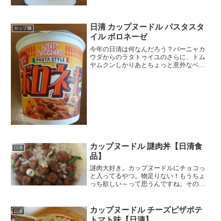
日清 カップヌードル パスタスタ
カップ麺
イル ボロネーゼ
今年の日清は何なんだろう？バーニャカ
ウダからのラタトゥイユのさらに、トム
ヤムクンしかりあとちょっと意外なベジ
ータキャベツ＆ベーコンあり～のと思っ
たら今度はアヒージョにあひ～ｗエスニ
ックだけかって思ったら、今度は和で攻
めてみたり～の旨だしそう...
カップヌードル 謎肉丼【日清食
日清
品】
謎肉大好き。カップヌードルにチョコっ
と入ってるやつ。物足りない！もうちょ
っち欲しい～って思うんですね。その謎
肉が堂々主役の新商品。ただ、これは、
カップめんタイプじゃなくって
丼・・・・ご飯かぁ～。ご飯もののカッ
カップヌードル チーズピザポテ
日清
プ食品って今一つそそられないんだ...
トマト味【日清】