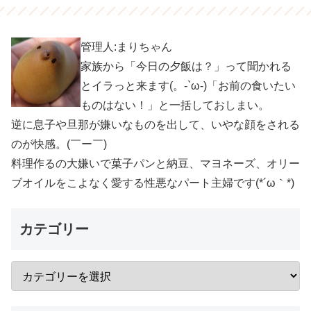
管理人:まりちゃん
家族から「今日の夕飯は？」って聞かれる
とイラっと来ます(。-`ω-)「お前の食いたい
ものはない！」と一括しておしまい。
逆に息子や旦那が嫌いなものを出して、いやな顔をされる
のが快感。(￣ー￣)
料理作るの大嫌いで菓子パンと納豆、マヨネーズ、オリー
ブオイルをこよなく愛する性悪なパート主婦です(*´ω｀*)
カテゴリー