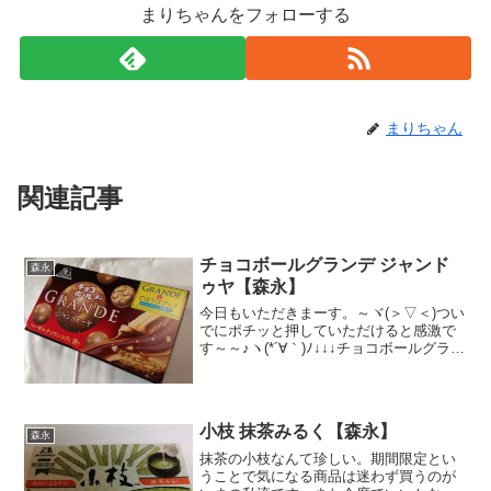
まりちゃんをフォローする
まりちゃん
関連記事
チョコボールグランデ ジャンド
森永
ゥヤ【森永】
今日もいただきまーす。～ヾ(＞▽＜)つい
でにポチッと押していただけると感激で
す～～♪ヽ(*´∀｀)ﾉ↓↓↓チョコボールグラン
デのビターキャラメルが美味しかったの
でこちらも期待して買いましたぁ
（´ω`*）ジャンドゥーヤだい！ヘーゼル
ナッツ代！...
小枝 抹茶みるく【森永】
森永
抹茶の小枝なんて珍しい。期間限定とい
うことで気になる商品は迷わず買うのが