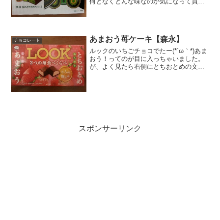
何となくどんな味なのか気になって買っ
てみました。324円(ﾟﾛﾟ)うぁっレシート
見てびっくり。こんな高かったのかい。
ピスタチオって、うーん。あんまし食べ
ないんでどん...
あまおう苺ケーキ【森永】
チョコレート
ルックのいちごチョコでたー(*´ω｀*)あま
おう！ってのが目に入っちゃいました。
が、よく見たら右側にとちおとめの文字
も発見。なるほど、だから2つの苺の食べ
比べなのか～あまおうが５８％、とちお
とめ４２％ちょぴっとだけ、あまおう多
い。おっと、中...
スポンサーリンク