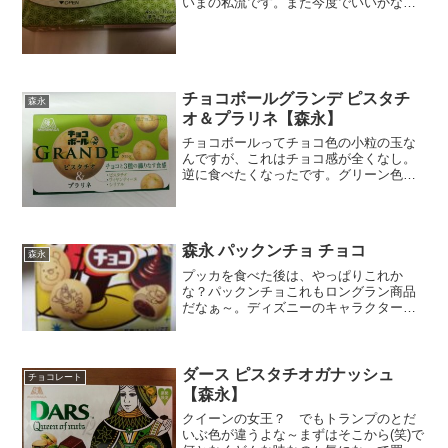
いまの私流です。また今度でいいかなぁ
って変に我慢しちゃう時って、意外と次
になかったりして、それが期間限定で買
いそびれちゃってつらい経験何度もした
ので。宇治抹茶。本格的な...
チョコボールグランデ ピスタチ
森永
オ＆プラリネ【森永】
チョコボールってチョコ色の小粒の玉な
んですが、これはチョコ感が全くなし。
逆に食べたくなったです。グリーン色の
パッケージもなんか新鮮で私の気を引き
ました。ピスタチオとフィヤンティー
ヌ、シリアルこれがチョコと一緒に混ざ
ってるという事です。カロリ...
森永 パックンチョ チョコ
森永
プッカを食べた後は、やっぱりこれか
な？パックンチョこれもロングラン商品
だなぁ～。ディズニーのキャラクターが
スタンプ上に押されてるのかぁ～。相変
わらずの人気ってことですね。お約束の
カロリー糖質一気食いはしませんから～
～。同じ筒状のパッケージで...
ダース ピスタチオガナッシュ
チョコレート
【森永】
クイーンの女王？ でもトランプのとだ
いぶ色が違うよな～まずはそこから(笑)で