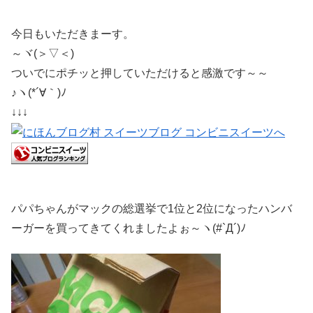
今日もいただきまーす。
～ヾ(＞▽＜)
ついでにポチッと押していただけると感激です～～
♪ヽ(*´∀｀)ﾉ
↓↓↓
パパちゃんがマックの総選挙で1位と2位になったハンバ
ーガーを買ってきてくれましたよぉ～ヽ(#`Д´)ﾉ