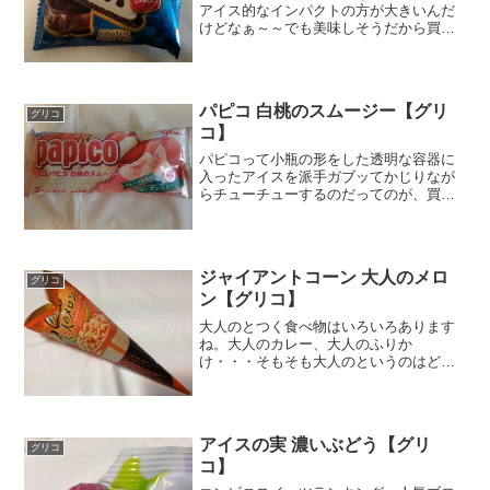
アイス的なインパクトの方が大きいんだ
けどなぁ～～でも美味しそうだから買っ
ちゃいましたぁ（´ω`*）チョコレートが
結構入ってそうだけどアイスミルクなん
ですねぇ。ミルクの部分も結構濃厚そう
です。バニラアイスを...
パピコ 白桃のスムージー【グリ
グリコ
コ】
パピコって小瓶の形をした透明な容器に
入ったアイスを派手ガブッてかじりなが
らチューチューするのだってのが、買っ
た後でわかりましたｗというのもパッケ
ージからはそれが分からなかったので。
純粋に白桃果汁入りのアイスなんだ～。
ということは、バータイプ...
ジャイアントコーン 大人のメロ
グリコ
ン【グリコ】
大人のとつく食べ物はいろいろあります
ね。大人のカレー、大人のふりか
け・・・そもそも大人のというのはどう
いうことなのかなぁ～と漠然とした疑問
がありますが、これは、お子様が食べら
れない、お子様が味の違いがわからな
い、お子様の口には合わない。そん...
アイスの実 濃いぶどう【グリ
グリコ
コ】