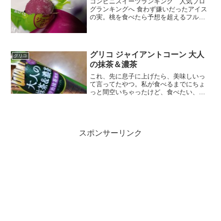
コンビニスイーツランキング 人気ブロ
グランキングへ 食わず嫌いだったアイス
の実。桃を食べたら予想を超えるフルー
ティーさに感動して、それ以降はまって
ます(・∀・)今回はぶどう。しかも果汁８
０％ヽ(#`Д´)ﾉほぼぶどうだぁ～～。マス
カットじゃ...
グリコ ジャイアントコーン 大人
グリコ
の抹茶＆濃茶
これ、先に息子に上げたら、美味しいっ
て言ってたやつ。私が食べるまでにちょ
っと間空いちゃったけど、食べたい、が
熟成された感じでもう食べる前からハー
ドル上がりまくりです。ジャイアントコ
ーンっていうと、ジャンキーで安価なイ
メージありましたが、これ...
スポンサーリンク