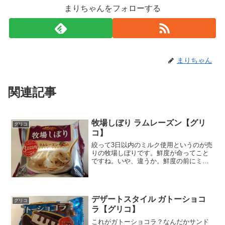
まりちゃんをフォローする
まりちゃん
関連記事
牧場しぼり ラムレーズン【グリ
グリコ
コ】
絞って3日以内のミルク使用というのが売
りの牧場しぼりです。鮮度が命ってこと
ですね。いや、違うか。鮮度の前にミル
クのクオリティー大事ですよね。一番
は、牧場行ってそこで食べるソフトクリ
ームかな。でも私の舌はそれほど違いが
わからないので、3日以内...
デザートスタイル ガトーショコ
グリコ
ラ【グリコ】
これがガトーショコラ？なんだかサンド