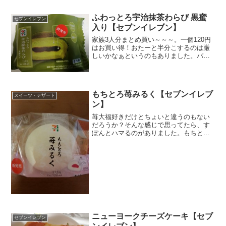
な色ですが、小学校の頃にレストランで
食べたのと同じ。光に...
ふわっとろ宇治抹茶わらび 黒蜜
セブンイレブン
入り【セブンイレブン】
家族3人分まとめ買い～～～。一個120円
はお買い得！おたーと半分こするのは厳
しいかなぁというのもありました。パッ
ケージが鮮やか。抹茶粉がまぶされたわ
らびと中には宇治抹茶クリーム、そのさ
らに奥に黒蜜ソースが入っています。食
べる前からわかるこの...
もちとろ苺みるく【セブンイレブ
スイーツ・デザート
ン】
苺大福好きだけとちょいと違うのもない
だろうか？そんな感じで思ってたら、す
ぽんとハマるのがありました。もちとろ
なんか、とろろいもを連想しそうで微妙
なんですが、怖いもの見たさ的な、挑戦
的な枯渇感が刺激されました。おもち生
地の中に、練乳クリームが...
ニューヨークチーズケーキ【セブ
セブンイレブン