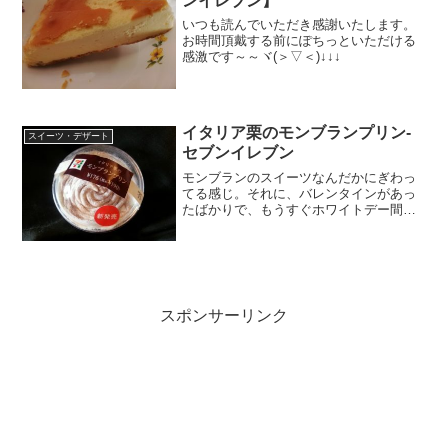
ンイレブン】
いつも読んでいただき感謝いたします。
お時間頂戴する前にぽちっといただける
感激です～～ヾ(＞▽＜)↓↓↓
イタリア栗のモンブランプリン-
スイーツ・デザート
セブンイレブン
モンブランのスイーツなんだかにぎわっ
てる感じ。それに、バレンタインがあっ
たばかりで、もうすぐホワイトデー間に
雛祭りとかもあるので、勢い、コンビニ
のスイーツも華やいでます。ということ
で、先日はサンクスでしたが（⇒）今度
はパパちゃん別のモンブラ...
スポンサーリンク