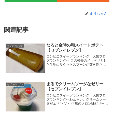
まりちゃん
関連記事
なると金時の和スイートポテト
セブンイレブン
【セブンイレブン】
コンビニスイーツランキング 人気ブロ
グランキングへ この横長のノッペリとし
た生地にサクットスプーンが突き刺さっ
てる見た目。なんか美味しそう（´ω`*）
和スイーツポテト・・・どこが和なのか
なぁ～！？そっか、日本のいもを使って
るからかなぁ。なる...
まるでクリームソーダなゼリー
セブンイレブン
【セブンイレブン】
コンビニスイーツランキング 人気ブロ
グランキングへわぁ～い。クリームソー
ダだぁヾ(＞▽＜)下層のメロン味ぜリーこ
れ、まさに「カフェや喫茶店のクリーム
ソーダのような見た目のゼリー」人工的