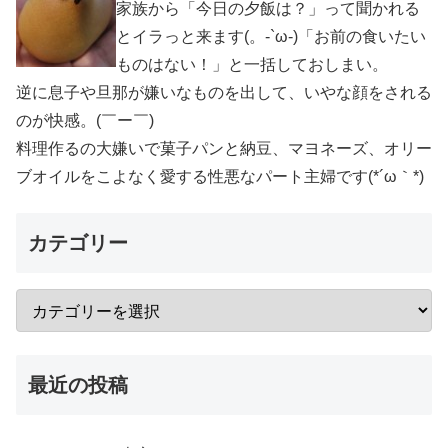
家族から「今日の夕飯は？」って聞かれる
とイラっと来ます(。-`ω-)「お前の食いたい
ものはない！」と一括しておしまい。
逆に息子や旦那が嫌いなものを出して、いやな顔をされる
のが快感。(￣ー￣)
料理作るの大嫌いで菓子パンと納豆、マヨネーズ、オリー
ブオイルをこよなく愛する性悪なパート主婦です(*´ω｀*)
カテゴリー
最近の投稿