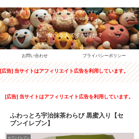
私のパパちゃは、スイーツのサンタさん。コンビニスイーツや高級和洋菓子を
しょっちゅう買ってきてくれます。我が家の平凡ですが、とってもハッピーな
幸せをおすそ分けしちゃいます。
私、食べる人ですが何か？
お問い合わせ
プライバシーポリシー
[広告] 当サイトはアフィリエイト広告を利用しています。
[広告] 当サイトはアフィリエイト広告を利用しています。
ふわっとろ宇治抹茶わらび 黒蜜入り【セ
ブンイレブン】
セブンイレブン