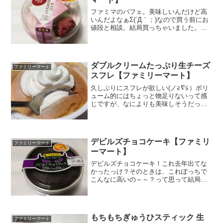
ファミマのパフェ。美味しいんだけど高
いんだよなぁΣ(´Д｀；)なので買う前にお
値段と相談。結局買っちゃいました。
Σ(´Д｀；)決め手は、梅干のような桜ので
かさｗパッケージ越しだと華やかでいろ
いろ入ってそう～～とワクワクします。
でも蓋を取った...
ダブルクリームたっぷり生チーズ
ファミリーマート
スフレ【ファミリーマート】
久しぶりにスフレが欲しい(ノ≧∇≦）ボリ
ューム的にはちょっと物足りないって感
じですが、なによりも美味しそうだった
し。ありゃ？糖質よりも炭水化物の量が
多い・・・・この差はなんだろう？食物
繊維・・・なわけないかｗわぁ～～～か
わいい～(´▽`*)...
デビルズチョコケーキ【ファミリ
ファミリーマート
ーマート】
デビルズチョコケーキ！これ去年出てな
かったっけ？そのときは、これぽっちで
こんなに高いの～～？って思って結局気
になったけれど買いませんでした。気に
なったというのは見た目の色真っ黒ｗだ
からでビルズなのかなぁと勝手に思って
ましたが。今回新発売とい...
もちもちぎゅうひスティック 生
ファミリーマート