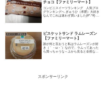
チョコ【ファミリーマート】
コンビニスイーツランキング 人気ブロ
グランキングへ ぎゅうひ（求肥）大好き
なんでこれは迷わず買いました(#^.^#) も
ちもちぎゅうひスティック もちもちだけ
では表現足りなくて、独特の弾力がたま
りません(*´ω｀*) 今回のファミマのぎゅ
う...
ビスケットサンド ラムレーズン
スイーツ・デザート
【ファミリーマート】
誰が何と言おうと私はラムレーズンが好
き（｀・ω・´）なので、ラムってあった
ら買っちゃうな～上から見ると全然なん
ですけど。レーズンはもちろんですけ
ど、「洋酒」！これとの相性抜群なんで
す～きゅ～「レーズンの色がクリームに
にじむ事がありますが、品...
スポンサーリンク